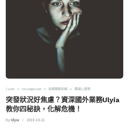
Career
Uncategorized
各類職務拆解
職場心理學
突發狀況好焦慮？資深國外業務Ulyia
教你四秘訣，化解危機！
by
Ulyia
2018-10-21