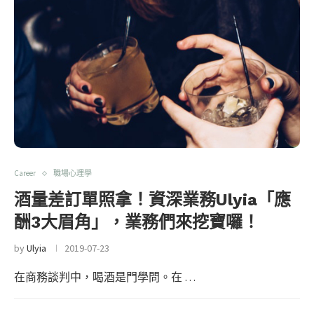
Career
職場心理學
酒量差訂單照拿！資深業務Ulyia「應
酬3大眉角」，業務們來挖寶囉！
by
Ulyia
2019-07-23
在商務談判中，喝酒是門學問。在 …