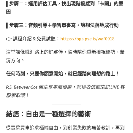
▌步驟二：運用評估工具，找出現階段感到「卡關」的原
因
▌步驟三：音頻引導＋學習單書寫，讓想法落地成行動
👉 課程介紹 & 免費試聽：
https://bgs.pse.is/waf0918
這堂課像職涯路上的好夥伴，隨時陪你重新檢視優勢、釐
清方向。
任何時刻，只要你願意開始，就已經踏向理想的路上！
P.S. BetweenGos 舊生享專屬優惠，記得收信或來訊 LINE 客
服索取哦
！
結語：自由是一種選擇的藝術
從賣房買車追求極端自由，到創業失敗的痛苦教訓，再到