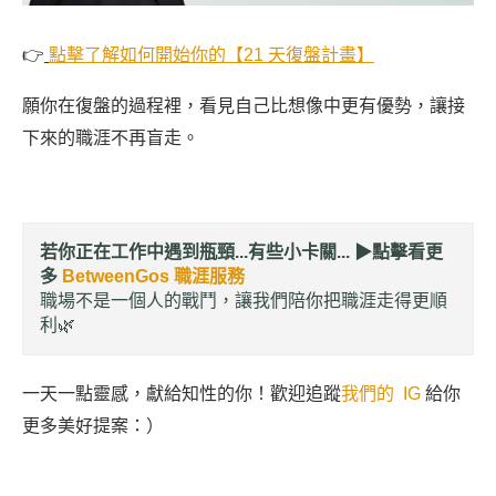
👉
點擊了解如何開始你的【21 天復盤計畫】
願你在復盤的過程裡，看見自己比想像中更有優勢，讓接
下來的職涯不再盲走。
若你正在工作中遇到瓶頸...有些小卡關... ▶︎
點擊看更
多
BetweenGos 職涯服務
職場不是一個人的戰鬥，讓我們陪你把職涯走得更順
利🌿
一天一點靈感，獻給知性的你！歡迎追蹤
我們的 IG
給你
更多美好提案：）