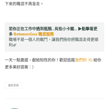
下來的職涯不再盲走。
若你正在工作中遇到瓶頸...有些小卡關... ▶︎
點擊看更
多
BetweenGos 職涯服務
職場不是一個人的戰鬥，讓我們陪你把職涯走得更順
利🌿
一天一點靈感，獻給知性的你！歡迎追蹤
我們的 IG
給你
更多美好提案：）
優勢思維