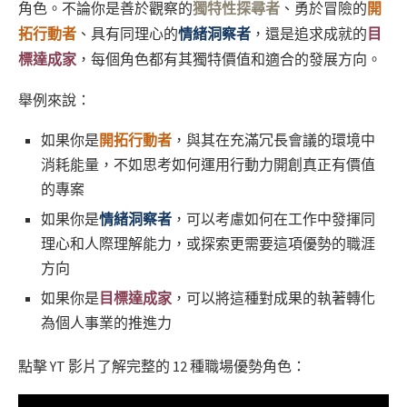
角色。不論你是善於觀察的
獨特性探尋者
、勇於冒險的
開
拓行動者
、具有同理心的
情緒洞察者
，還是追求成就的
目
標達成家
，每個角色都有其獨特價值和適合的發展方向。
舉例來說：
如果你是
開拓行動者
，與其在充滿冗長會議的環境中
消耗能量，不如思考如何運用行動力開創真正有價值
的專案
如果你是
情緒洞察者
，可以考慮如何在工作中發揮同
理心和人際理解能力，或探索更需要這項優勢的職涯
方向
如果你是
目標達成家
，可以將這種對成果的執著轉化
為個人事業的推進力
點擊 YT 影片了解完整的 12 種職場優勢角色：