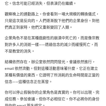
它。信念可能已經消失，但表演仍在繼續。
觀察晚上的通勤路上，你會看到一場大規模的轉換儀式，
只是這次是反向的。人們逐漸脫下他們的企業身份。到他
們真正到家時，他們又重新變回了人類。
企業角色不是在某種戲劇性的崩潰中死亡的，而是像宗教
對許多人的消逝一樣——透過信念的減少而緩慢死亡，而
不是教堂的消失。
結構依然存在，辦公室依然閃閃發光，會議依然進行，
email 依然流動。但對這種活動意味著什麼，它正在建立
某種有價值的東西，它證明了所消耗的生命時間是正當的
信念——這種信念正在蒸發。
你可以停止假裝你的企業角色是真實的。你可以出現、完
成任務、參加會議，但你不必相信它。你不必將你的身份
與你的 email 簽名綁定。