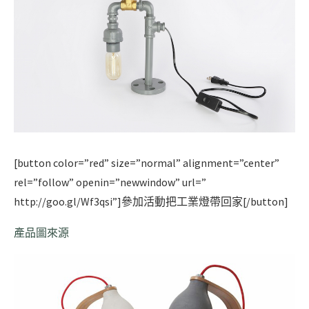
[button color=”red” size=”normal” alignment=”center”
rel=”follow” openin=”newwindow” url=”
http://goo.gl/Wf3qsi”]參加活動把工業燈帶回家[/button]
產品圖來源