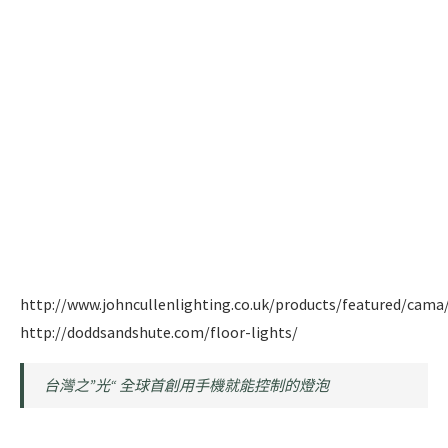
http://www.johncullenlighting.co.uk/products/featured/cama
http://doddsandshute.com/floor-lights/
台灣之”光“ 全球首創用手機就能控制的燈泡