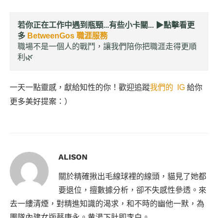
若你正在工作中遇到瓶頸...有些小卡關... ▶︎
點擊看更
多
BetweenGos 職涯服務
職場不是一個人的戰鬥，讓我們陪你把職涯走得更順
利🌿
一天一點靈感，獻給知性的你！歡迎追蹤
我們的 IG
給你
更多美好提案：）
ALISON
關於精確揪出毛線球裡的線頭，貓見了她都
要退位，擅數據分析，卻不失感性參透。來
去一縷清煙，對精進知識的渴求，和不時的幽他一默，為
團隊內建女版蔡康永。黄湯下肚即李白。