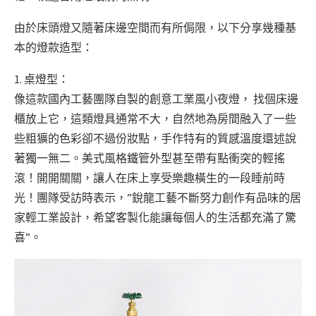
由於床頭燈又隨著床邊空間而有所侷限，以下分享幾種基
本的燈款造型：
1. 桌燈型：
像這款國內工藝團隊自製的創意工業風小夜燈， 找個床邊
櫃放上它，這類燈具通常不大，自然地為房間融入了一些
些粗獷的色彩卻不過份妝點，手作特有的質感溫度還述說
著獨一無二。美式風格鐵管外型甚至帶有點衝突的輕搖
滾！開開關關，讓人在床上享受樂趣橫生的一段睡前時
光！團隊受訪時表示，”銳龍工藝不斷努力創作有品味的居
家輕工業設計，希望客製化能讓每個人的生活都充滿了驚
喜”。