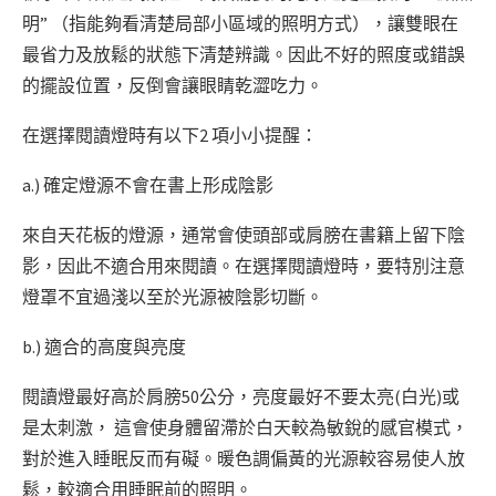
明” （指能夠看清楚局部小區域的照明方式），讓雙眼在
最省力及放鬆的狀態下清楚辨識。因此不好的照度或錯誤
的擺設位置，反倒會讓眼睛乾澀吃力。
在選擇閱讀燈時有以下2 項小小提醒：
a.) 確定燈源不會在書上形成陰影
來自天花板的燈源，通常會使頭部或肩膀在書籍上留下陰
影，因此不適合用來閱讀。在選擇閱讀燈時，要特別注意
燈罩不宜過淺以至於光源被陰影切斷。
b.) 適合的高度與亮度
閱讀燈最好高於肩膀50公分，亮度最好不要太亮(白光)或
是太刺激， 這會使身體留滯於白天較為敏銳的感官模式，
對於進入睡眠反而有礙。暖色調偏黃的光源較容易使人放
鬆，較適合用睡眠前的照明。