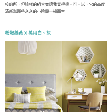
校廁所，但這樣的組合竟讓我覺得很・可・以，它的高度
清新幫那些灰灰的小陰霾一掃而空！
粉嫩鵝黃 X 萬用白、灰