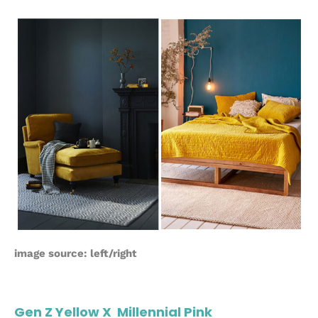
image source:
left
/
right
Gen Z Yellow X Millennial Pink