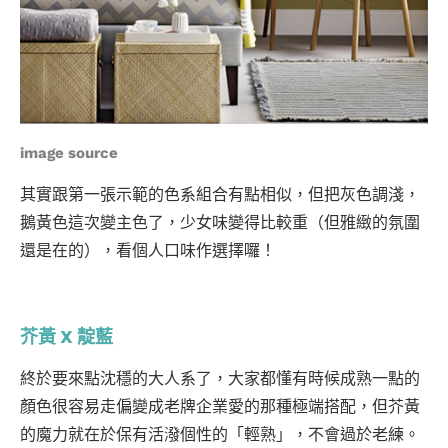
image source
其實跟第一張示範的色系組合有點相似，但把灰色調淺，
鵝黃色這次變主色了，少女味變得比較重（但雅緻的氛圍
還是在的），看個人口味作選擇囉！
芥黃 X 靛藍
終於要來點沈穩的大人系了，大家都懂有時候成熟一點的
顏色很容易走偏變成老牌企業愛的那種極端搭配，但芥黃
的魔力就在於保有活潑個性的「輕熟」，不會過於老練。