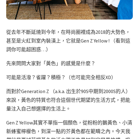
從去年不斷延燒到今年，在時尚圈裡成為2018的大勢色，
甚至是火紅到室內裝潢上，它就是Gen Z Yellow ! （看到這
詞你可能超困惑…）
先來問問大家對「黃色」的感覺是什麼？
可能是活潑？雀躍？積極？（也可能完全相反XD）
而對於Generation Z （a.k.a. 出生於90S中期到2000S的人）
來說，黃色的特質也符合這個世代期望的生活方式，把能
量注入自己想選擇的生活上。
Gen Z Yellow其實不單指一個顏色，從粉粉的鵝黃色、小清
新蜂蜜檸檬色，到深一點的芥黃色都在範疇之內。今天我