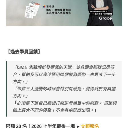
〖過去學員回饋〗
「ISME 測驗解析發掘我的天賦，並且跟實際狀況很符
合，幫助我可以專注運用這個做為優勢，來思考下一步
方向！」
「聚焦三大潛能的時候會特別有感覺，覺得終於有具體
方向。」
「
必須當下逼自己腦袋打開思考題目中的問題， 這是與
線上最大不同的優點！不會有拖延症出現。
」
限額 20 名！2026 上半年最後一場 ►
立即報名