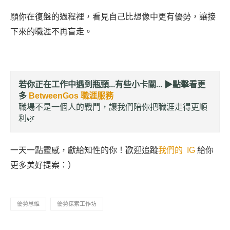
願你在復盤的過程裡，看見自己比想像中更有優勢，讓接
下來的職涯不再盲走。
若你正在工作中遇到瓶頸...有些小卡關... ▶︎
點擊看更
多
BetweenGos 職涯服務
職場不是一個人的戰鬥，讓我們陪你把職涯走得更順
利🌿
一天一點靈感，獻給知性的你！歡迎追蹤
我們的 IG
給你
更多美好提案：）
優勢思維
優勢探索工作坊