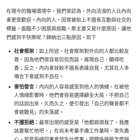
在現今的職場環境中，我們常認為，外向活潑的人比內向
者更受歡迎。內向的人，因常被貼上不擅長互動與社交的
標籤，面臨不少困惑與挑戰。那主要又是什麼原因，讓他
們感到不快樂呢？歸納出三點原因，如下
社會框架：
如上所述，社會框架對外向的人都比較友
善，因為他們很容易侃侃而談，展現自己，顯得吃
香；反之，內向者就較不擅長表達自我，尤其在人多
場合下會感到不自在。
害怕發言：
內向的人容易感受到他人的情緒，在被他
人情緒影響時，他們會容易選擇顧全大局，不把自己
的話說出來，久而久之，便引發出「自己的聲音都不
會被聽見」的失落感。
不擅拒絕：
最常出現的感受是「他都麻煩我了，我應
該要幫忙他吧。」在尚未考量手邊工作量時，常先擔
心，若是拒絕同事會發生什麼事，把關係搞砸怎麼辦