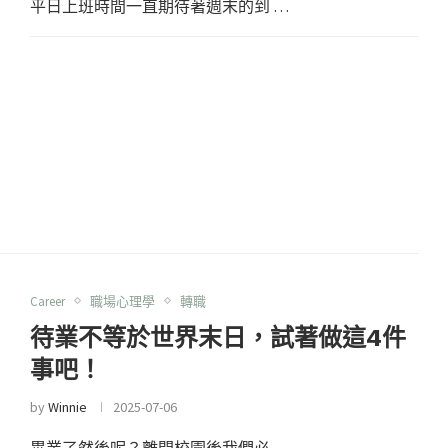
平日上班時間一直期待著週末的到 …
Career
職場心理學
轉職
待業不等於世界末日，試著做這4件
事吧！
by
Winnie
2025-07-06
畢業了然後呢？離開校園後我們必 …