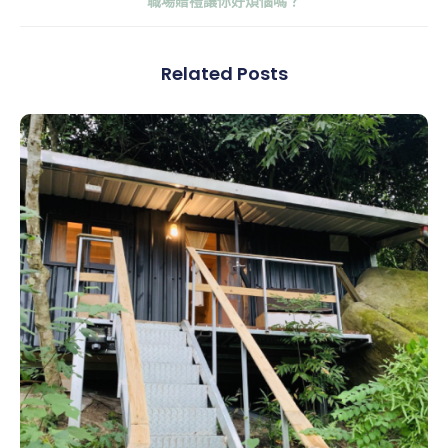
職場贈禮讓你好煩惱嗎？
Related Posts