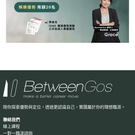
陪你探索優勢與定位，透過更認識自己，
實踐屬於你的理想職涯。
聯絡我們
線上課程
一對一職涯諮詢