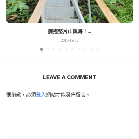
擁抱整片山與海！...
2019-12-03
LEAVE A COMMENT
很抱歉，必須
登入
網站才能發佈留言。