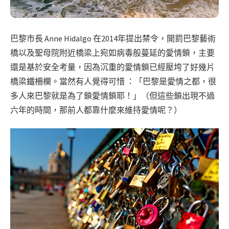
巴黎市長 Anne Hidalgo 在2014年提出禁令，開罰巴黎藝術
橋以及聖母院附近橋梁上宛如病毒般蔓延的愛情鎖，主要
還是基於安全考量，因為沉重的愛情鎖已經壓垮了好幾片
橋梁鐵柵欄。當然有人覺得可惜 ：「巴黎是愛情之都，很
多人來巴黎就是為了鎖愛情鎖耶！」（但這些鎖出現不過
六年的時間，那前人都靠什麼來維持愛情呢？）