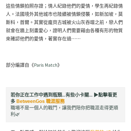
這些情鎖拍照存證；情人紀錄他們的愛情，學生再紀錄情
人。法國境外其他城市也陸續被情鎖侵襲，如新加坡，莫
斯科，首爾。其實從龐貝古城被火山灰吞噬之前，戀人們
就會在牆上刻畫愛心，證明人們需要藉由各種有形的物質
來確認他們的愛情，著實存在過⋯⋯
部分編譯自《
Paris Match
》
若你正在工作中遇到瓶頸...有些小卡關... ▶︎
點擊看更
多
BetweenGos 職涯服務
職場不是一個人的戰鬥，讓我們陪你把職涯走得更順
利🌿