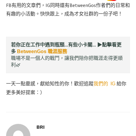
FB有用的文章們，IG同時還有BetweenGos作者們的日常和
有趣的小活動。快快跟上，成為才女社群的一份子吧！
若你正在工作中遇到瓶頸...有些小卡關... ▶︎
點擊看更
多
BetweenGos 職涯服務
職場不是一個人的戰鬥，讓我們陪你把職涯走得更順
利🌿
一天一點靈感，獻給知性的你！歡迎追蹤
我們的 IG
給你
更多美好提案：）
BRI