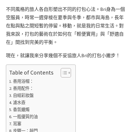
不同風格的旅人各自形塑出不同的打包心法。Bri身為一個
空服員，時常一週穿梭在夏季與冬季，都市與海島，長年
在點與點之間短暫的停留。移動，就是我的日常生活。對
我來說，打包的藝術在於如何在「輕便實用」與「舒適自
在」間找到完美的平衡。
現在，就讓我來分享幾個不妥協旅人Bri的打包小撇步！
Table of Contents
善用浴帽：
善用配件：
自組彩妝盤
濾水壺
香氛蠟燭
一瓶優質的油
耳塞
步驟一：敲門