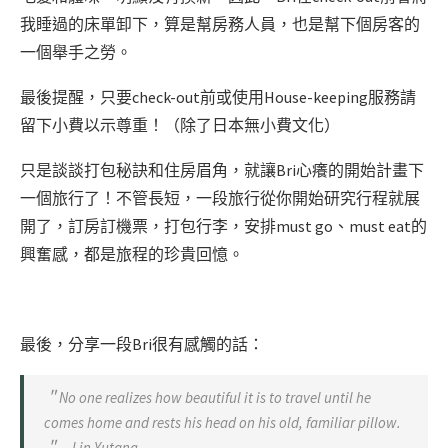
我睡過的床單卸下，算是幫房務人員，也是幫下個房客的
一個舉手之勞。
最後提醒，只要check-out前或使用House-keeping服務請
留下小費以示尊重！（除了日本無小費文化）
只是談談打包秘訣和住房眉角，就讓Bri心癢的開始計畫下
一個旅行了！不管長短，一段旅行從你開始研究行程就展
開了，訂房訂機票，打包行李，安排must go、must eat的
興奮感，都是旅程的珍貴回憶。
最後，分享一段Bri很有感觸的話：
＂No one realizes how beautiful it is to travel until he
comes home and rests his head on his old, familiar pillow.
＂ – Lin Yutang