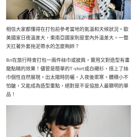
相信大家都懂得在打包前參考當地的氣溫和天候狀況。歐
美國家日夜溫差大，東南亞國家則是室內外溫差大。一整
天扛著外套拖泥帶水的怎麼夠帥？
Bri在旅行時會打包一兩件絲巾或披肩，實用又對造型有畫
龍點睛的效果！儘管是簡單的T-shirt或白襯衫，搭上了絲
巾個性自然展現。出太陽時防曬，入夜後禦寒。體積小不
怕皺，又能成為造型重點，絕對是不妥協旅人最聰明的單
品！