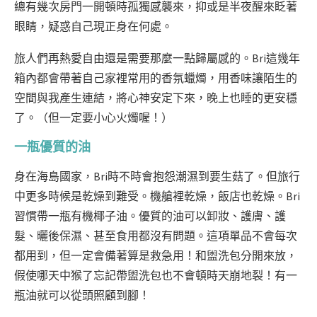
總有幾次房門一開頓時孤獨感襲來，抑或是半夜醒來眨著
眼睛，疑惑自己現正身在何處。
旅人們再熱愛自由還是需要那麼一點歸屬感的。Bri這幾年
箱內都會帶著自己家裡常用的香氛蠟燭，用香味讓陌生的
空間與我產生連結，將心神安定下來，晚上也睡的更安穩
了。（但一定要小心火燭喔！）
一瓶優質的油
身在海島國家，Bri時不時會抱怨潮濕到要生菇了。但旅行
中更多時候是乾燥到難受。機艙裡乾燥，飯店也乾燥。Bri
習慣帶一瓶有機椰子油。優質的油可以卸妝、護膚、護
髮、曬後保濕、甚至食用都沒有問題。這項單品不會每次
都用到，但一定會備著算是救急用！和盥洗包分開來放，
假使哪天中猴了忘記帶盥洗包也不會頓時天崩地裂！有一
瓶油就可以從頭照顧到腳！