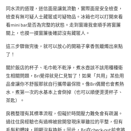
同水流的道理，迷信面是讓氣流動，實際面是安全檢查，
檢查有無可疑人士藏匿或可疑物品。冰箱也可以打開來看
看mini bar是否為完整的狀態。
走到窗邊我會順手將窗簾
關上，也摸一摸窗簾後確認沒有藏匿人。
這三步驟做完後，就可以放心的開箱子拿香氛蠟燭出來點
了！
關於飯店的杯子、毛巾乾不乾淨，煮水壺該不該用種種衛
生相關問題，Bri覺得就見仁見智了！如果「共用」某些用
品會讓你不舒服那就自行攜帶最保險。像Bri偶爾也會煮熱
水，煮第一次的水基本上會倒掉（也可以順便燙燙杯子、
茶匙）。
房務整理有其標準流程，但礙於時間壓力難免會有疏漏。
過往住房經驗也有過棉被掀開發現床單雖拉的平整，但有
毛髮和體味，明顯沒有換新。因此，Bri在check-out前會將