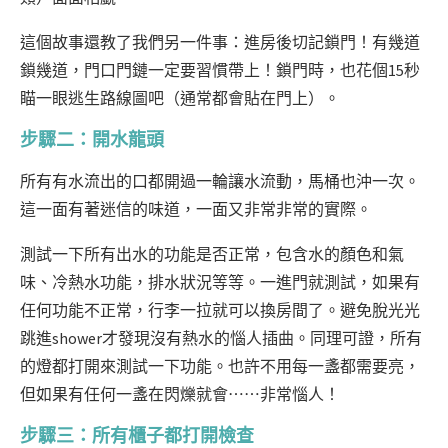
這個故事還教了我們另一件事：進房後切記鎖門！有幾道
鎖幾道，門口門鏈一定要習慣帶上！鎖門時，也花個15秒
瞄一眼逃生路線圖吧（通常都會貼在門上）。
步驟二：開水龍頭
所有有水流出的口都開過一輪讓水流動，馬桶也沖一次。
這一面有著迷信的味道，一面又非常非常的實際。
測試一下所有出水的功能是否正常，包含水的顏色和氣
味、冷熱水功能，排水狀況等等。一進門就測試，如果有
任何功能不正常，行李一拉就可以換房間了。避免脫光光
跳進shower才發現沒有熱水的惱人插曲。
同理可證，所有
的燈都打開來測試一下功能。也許不用每一盞都需要亮，
但如果有任何一盞在閃爍就會⋯⋯非常惱人！
步驟三：所有櫃子都打開檢查