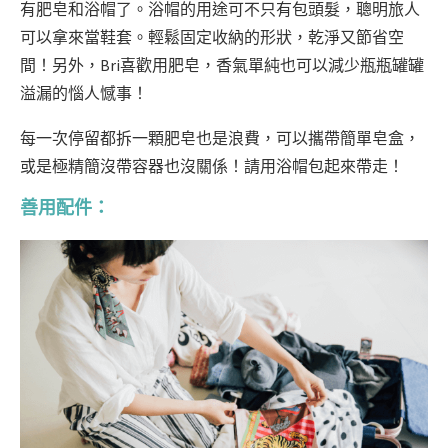
有肥皂和浴帽了。浴帽的用途可不只有包頭髮，聰明旅人
可以拿來當鞋套。輕鬆固定收納的形狀，乾淨又節省空
間！另外，Bri喜歡用肥皂，香氣單純也可以減少瓶瓶罐罐
溢漏的惱人憾事！
每一次停留都拆一顆肥皂也是浪費，可以攜帶簡單皂盒，
或是極精簡沒帶容器也沒關係！請用浴帽包起來帶走！
善用配件：