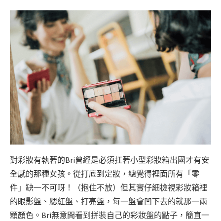
對彩妝有執著的Bri曾經是必須扛著小型彩妝箱出國才有安
全感的那種女孩。從打底到定妝，總覺得裡面所有「零
件」缺一不可呀！（抱住不放）但其實仔細檢視彩妝箱裡
的眼影盤、腮紅盤、打亮盤，每一盤會凹下去的就那一兩
顆顏色。Bri無意間看到拼裝自己的彩妝盤的點子，簡直一