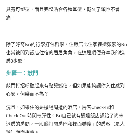
具有可塑型，而且完整貼合各種耳型，戴久了頭也不會
痛！
除了好奇Bri的行李打包哲學，住飯店比住家裡還頻繁的Bri
也常被問到飯店住宿的眉眉角角，在這邊順便分享我的進
房3步驟：
步驟一：敲門
敲門打招呼聽起來有點兒迷信，但如果能夠讓你入住感到
心安，何樂而不為？
況且，如果住的是機場周遭的酒店，房客Check-In和
Check-Out時間較彈性。Bri自己就有遇過飯店誤給了尚未
退房的房間，一股腦打開房門和裡面嚇傻了的房客（是人
類）面面相覷。