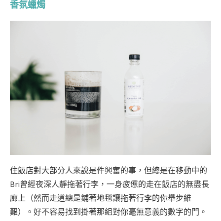
香氛蠟燭
住飯店對大部分人來說是件興奮的事，但總是在移動中的
Bri曾經夜深人靜拖著行李，一身疲憊的走在飯店的無盡長
廊上（然而走道總是鋪著地毯讓拖著行李的你舉步維
艱）。好不容易找到掛著那組對你毫無意義的數字的門。