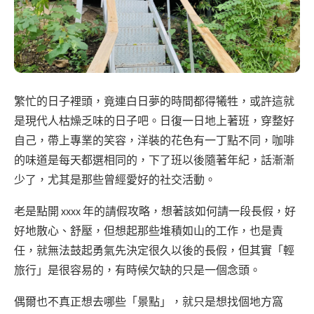
繁忙的日子裡頭，竟連白日夢的時間都得犧牲，或許這就
是現代人枯燥乏味的日子吧。日復一日地上著班，穿整好
自己，帶上專業的笑容，洋裝的花色有一丁點不同，咖啡
的味道是每天都選相同的，下了班以後隨著年紀，話漸漸
少了，尤其是那些曾經愛好的社交活動。
老是點開 xxxx 年的請假攻略，想著該如何請一段長假，好
好地散心、舒壓，但想起那些堆積如山的工作，也是責
任，就無法鼓起勇氣先決定很久以後的長假，但其實「輕
旅行」是很容易的，有時候欠缺的只是一個念頭。
偶爾也不真正想去哪些「景點」，就只是想找個地方窩