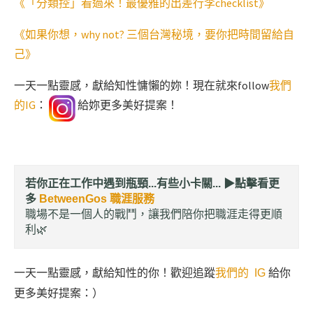
《「分類控」看過來！最優雅的出差行李checklist》
《如果你想，why not? 三個台灣秘境，要你把時間留給自
己》
一天一點靈感，獻給知性慵懶的妳！現在就來follow
我們
的IG
：
給妳更多美好提案！
若你正在工作中遇到瓶頸...有些小卡關... ▶︎
點擊看更
多
BetweenGos 職涯服務
職場不是一個人的戰鬥，讓我們陪你把職涯走得更順
利🌿
一天一點靈感，獻給知性的你！歡迎追蹤
我們的 IG
給你
更多美好提案：）