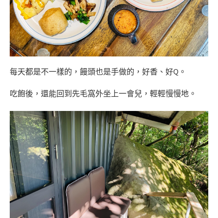
每天都是不一樣的，饅頭也是手做的，好香、好Q。
吃飽後，還能回到先毛窩外坐上一會兒，輕輕慢慢地。