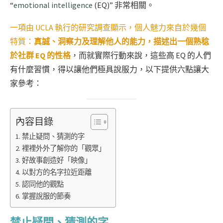
“
emotional intelligence
(EQ)” 非常相關。
一項由 UCLA 執行的研究調查顯示，個人魅力來自於幾個
特質：
真誠、洞察力及理解他人的能力，描述出一個熟稔
於社群 EQ 的性格
，而就實際行動來說，這些高 EQ 的人們
有什麼習慣，得以讓他們極具說服力，以下提供六點讓大
家參考：
內容目錄
禁止疑問、猜測的字
裡裡外外了解你的「觀眾」
好故事創造好「映像」
以對方的名字拉近距離
認同他的觀點
掌握說服的節奏
禁止疑問、猜測的字