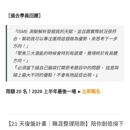
〖過去學員回饋〗
「ISME 測驗解析發掘我的天賦，並且跟實際狀況很符
合，幫助我可以專注運用這個做為優勢，來思考下一步
方向！」
「聚焦三大潛能的時候會特別有感覺，覺得終於有具體
方向。」
「
必須當下逼自己腦袋打開思考題目中的問題， 這是與
線上最大不同的優點！不會有拖延症出現。
」
限額 20 名！2026 上半年最後一場 ►
立即報名
【21 天復盤計畫｜職涯整理陪跑】陪你創造接下