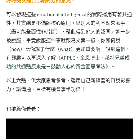
好時機安插自己給對方的意見。
可以發現這些
emotional intelligence
的實際運用有著共通
性，其實總是不偏離核心原則，以別人的利基點來著手
（盡可能全面性非片斷），藉此得到他人的認同，進一步
被說服，畢竟說服這件事就跟寫文案一樣，你如何說
（how）比你說了什麼（what）更加重要啊！說到這個，
有興趣可以再深入了解
《APPLE、金恩博士、萊特兄弟成
功的共通點原來是－鼓動人心的黃金圈思考法》
。
以上六點，供大家思考參考，運用自己新練習的口說影響
力，讓溝通、目標有機會事半功倍！
也推薦你看看：