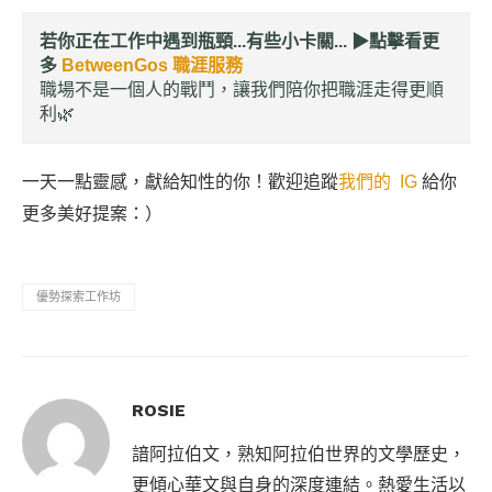
若你正在工作中遇到瓶頸...有些小卡關... ▶︎
點擊看更
多
BetweenGos 職涯服務
職場不是一個人的戰鬥，讓我們陪你把職涯走得更順
利🌿
一天一點靈感，獻給知性的你！歡迎追蹤
我們的 IG
給你
更多美好提案：）
優勢探索工作坊
ROSIE
諳阿拉伯文，熟知阿拉伯世界的文學歷史，
更傾心華文與自身的深度連結。熱愛生活以