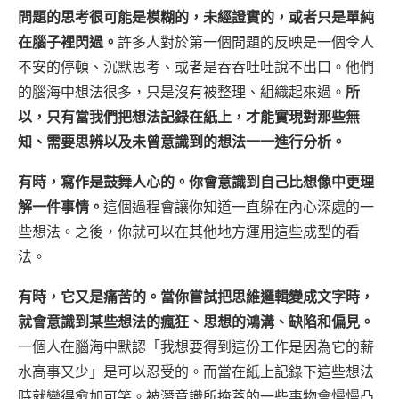
問題的思考很可能是模糊的，未經證實的，或者只是單純
在腦子裡閃過。
許多人對於第一個問題的反映是一個令人
不安的停頓、沉默思考、或者是吞吞吐吐說不出口。他們
的腦海中想法很多，只是沒有被整理、組織起來過。
所
以，只有當我們把想法記錄在紙上，才能實現對那些無
知、需要思辨以及未曾意識到的想法一一進行分析。
有時，寫作是鼓舞人心的。你會意識到自己比想像中更理
解一件事情。
這個過程會讓你知道一直躲在內心深處的一
些想法。之後，你就可以在其他地方運用這些成型的看
法。
有時，它又是痛苦的。當你嘗試把思維邏輯變成文字時，
就會意識到某些想法的瘋狂、思想的鴻溝、缺陷和偏見。
一個人在腦海中默認「我想要得到這份工作是因為它的薪
水高事又少」是可以忍受的。而當在紙上記錄下這些想法
時就變得愈加可笑。被潛意識所掩蓋的一些事物會慢慢凸