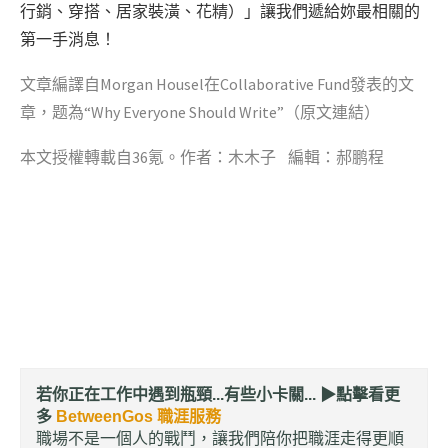
行銷、穿搭、居家裝潢、花精）」讓我們遞給妳最相關的
第一手消息！
文章編譯自
Morgan Housel
在Collaborative Fund發表的文
章，题為“Why Everyone Should Write”（
原文連結
）
本文授權轉載自36氪。作者：木木子 編輯：郝鹏程
若你正在工作中遇到瓶頸...有些小卡關... ▶︎
點擊看更
多
BetweenGos 職涯服務
職場不是一個人的戰鬥，讓我們陪你把職涯走得更順