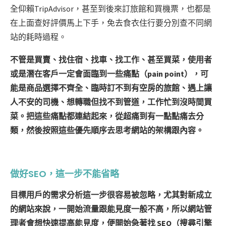
全仰賴TripAdvisor，甚至到後來訂旅館和買機票，也都是
在上面查好評價馬上下手，免去食衣住行要分別查不同網
站的耗時過程。
不管是買賣、找住宿、找車、找工作、甚至買菜，使用者
或是潛在客戶一定會面臨到一些痛點（pain point），可
能是商品選擇不齊全、臨時訂不到有空房的旅館、遇上讓
人不安的司機、想轉職但找不到管道，工作忙到沒時間買
菜。把這些痛點都連結起來，從超痛到有一點點痛去分
類，然後按照這些優先順序去思考網站的架構跟內容。
做好SEO，這一步不能省略
目標用戶的需求分析這一步很容易被忽略，尤其對新成立
的網站來說，一開始流量跟能見度一般不高，所以網站管
理者會想快速提高能見度，便開始急著找 SEO（搜尋引擎