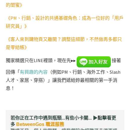
的閨蜜》
《PM、行銷、設計的共通基礎角色：成為一位好的「用戶
研究員」》
《客人來到購物頁又離開？調整這細節，不然做再多都只
是零結帳》
獨家精選只在LINE裡頭，現在先▸▸
接著
回傳「
有興趣的內容
（例如PM、行銷、海外工作、Slash
人才、家居、穿搭）」讓我們遞給妳最相關的第一手消
息！
若你正在工作中遇到瓶頸...有些小卡關... ▶︎
點擊看更
多
BetweenGos 職涯服務