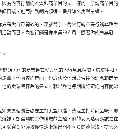
，因為內容行銷的本質跟商業目的是一樣的！所謂商業目的
牌認同感、進而推動銷售順暢、提升知名度與業績。
你只是做自己開心的，那就算了。
內容行銷不是行銷套路之
期活動而已。內容行銷是你事業的佈局，隨著你的事業發
了。
開辦開始，他的商業模式就與他的內容息息相關，環環相扣，
的銷量。他內容的走向，也取決於他想要傳達的理念和商業
；他的受眾與客戶的建立，就是靠他每期所訂定的內容而決
但如果這個廣告想要主打美型電腦、或是主打時尚品味，那
妝雜誌，想寫關於工作職場的主題，他的切入點就應該是在
也可以寫３分鐘教你快速上妝出門不ＮＧ的速妝法、提案必