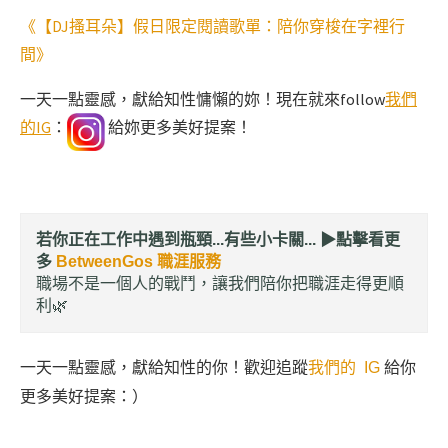
《【DJ搔耳朵】假日限定閱讀歌單：陪你穿梭在字裡行
間》
一天一點靈感，獻給知性慵懶的妳！現在就來follow
我們
的IG
：
給妳更多美好提案！
若你正在工作中遇到瓶頸...有些小卡關... ▶︎
點擊看更
多
BetweenGos 職涯服務
職場不是一個人的戰鬥，讓我們陪你把職涯走得更順
利🌿
一天一點靈感，獻給知性的你！歡迎追蹤
我們的 IG
給你
更多美好提案：）