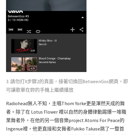
3. 請勿打X步驟2的頁面，接著切換回BetweenGos網頁，即
可讓歌單在妳的手機上繼續播放
Radiohead無人不知，主唱Thom Yorke更是渾然天成的舞
者。除了在 Lotus Flower 裡以自然的身體律動踢爆一堆職
業舞者外，在他的另一個音樂project Atoms For Peace的
Ingenue裡，他更直接和女舞者Fukiko Takase跳了一整首