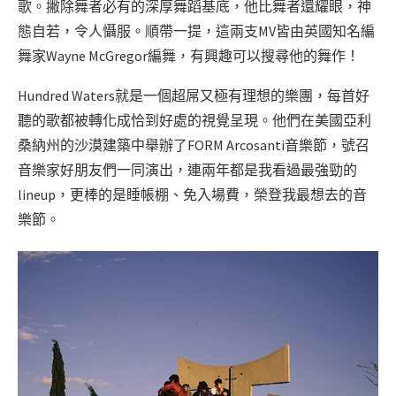
歌。撇除舞者必有的深厚舞蹈基底，他比舞者還耀眼，神
態自若，令人懾服。順帶一提，這兩支MV皆由英國知名編
舞家Wayne McGregor編舞，有興趣可以搜尋他的舞作！
Hundred Waters就是一個超屌又極有理想的樂團，每首好
聽的歌都被轉化成恰到好處的視覺呈現。他們在美國亞利
桑納州的沙漠建築中舉辦了FORM Arcosanti音樂節，號召
音樂家好朋友們一同演出，連兩年都是我看過最強勁的
lineup，更棒的是睡帳棚、免入場費，榮登我最想去的音
樂節。