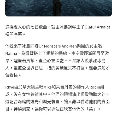
這撫慰人心的七首歌曲，就由冰島鋼琴王子Ólafur Arnalds
揭開序幕。
他找來了冰島同鄉Of Monsters And Men樂團的女主唱
Nanna，為鋼琴搭上了相稱的聲線，由空靈逐漸開展至激
昂，迴盪著真摯，直至心靈深處。不禁讓人羨慕起冰島
人，坐擁全世界首屈一指的美麗風景不打緊，還要這般才
氣縱橫。
Rhye由加拿大籍主唱Mike和來自丹麥的製作人Robin組
成，沒有女性參雜其中。他們的現場演出極致動聽之外，
還配合晦暗的燈光和燭光裝置，讓人難以看清他們的真面
目。神秘到家，讓你可以專注在欣賞他們的「美」。