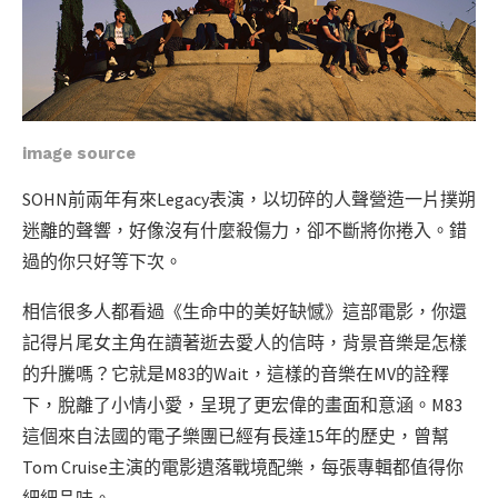
image source
SOHN前兩年有來Legacy表演，以切碎的人聲營造一片撲朔
迷離的聲響，好像沒有什麼殺傷力，卻不斷將你捲入。錯
過的你只好等下次。
相信很多人都看過《生命中的美好缺憾》這部電影，你還
記得片尾女主角在讀著逝去愛人的信時，背景音樂是怎樣
的升騰嗎？它就是M83的Wait，這樣的音樂在MV的詮釋
下，脫離了小情小愛，呈現了更宏偉的畫面和意涵。M83
這個來自法國的電子樂團已經有長達15年的歷史，曾幫
Tom Cruise主演的電影遺落戰境配樂，每張專輯都值得你
細細品味。