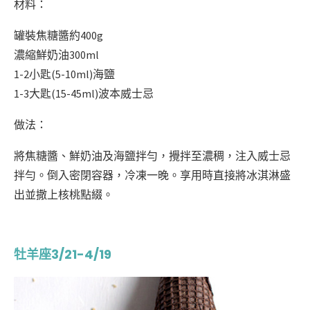
材料：
罐裝焦糖醬約400g
濃縮鮮奶油300ml
1-2小匙(5-10ml)海鹽
1-3大匙(15-45ml)波本威士忌
做法：
將焦糖醬、鮮奶油及海鹽拌勻，攪拌至濃稠，注入威士忌
拌勻。倒入密閉容器，冷凍一晚。享用時直接將冰淇淋盛
出並撒上核桃點綴。
牡羊座3/21-4/19