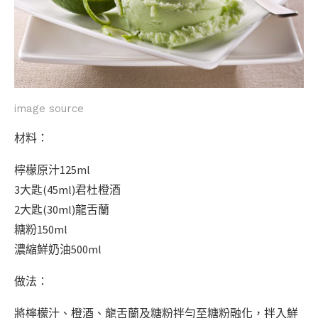
image source
材料：
檸檬原汁125ml
3大匙(45ml)君杜橙酒
2大匙(30ml)龍舌蘭
糖粉150ml
濃縮鮮奶油500ml
做法：
將檸檬汁、橙酒、龍舌蘭及糖粉拌勻至糖粉融化，拌入鮮