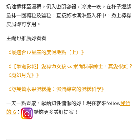
奶油攪拌至濃稠。倒入密閉容器，冷凍一晚。在杯子邊緣
塗抹一圈糖粒及鹽粒，直接將冰淇淋盛入杯中，撒上檸檬
皮屑即可享用。
主編也推薦妳看看
《最適合12星座的度假地點（上）》
《【筆電影城】愛算命女孩 v.s 崇尚科學紳士，真愛很難？
《魔幻月光》》
《舒芙蕾水果蛋糕捲：濕潤綿密的蛋糕科學》
一天一點靈感，獻給知性慵懶的妳！現在就來follow
我們
的IG
：
給妳更多美好提案！