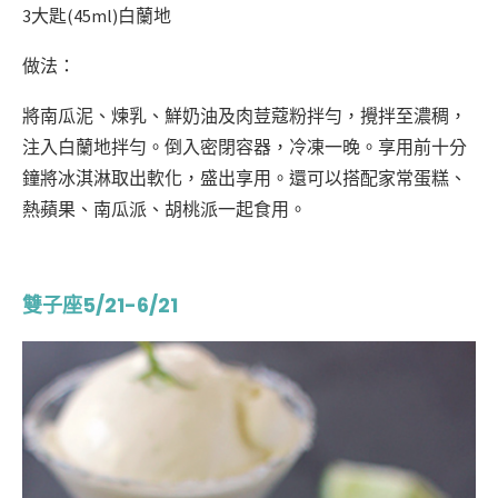
3大匙(45ml)白蘭地
做法：
將南瓜泥、煉乳、鮮奶油及肉荳蔻粉拌勻，攪拌至濃稠，
注入白蘭地拌勻。倒入密閉容器，冷凍一晚。享用前十分
鐘將冰淇淋取出軟化，盛出享用。還可以搭配家常蛋糕、
熱蘋果、南瓜派、胡桃派一起食用。
雙子座5/21-6/21