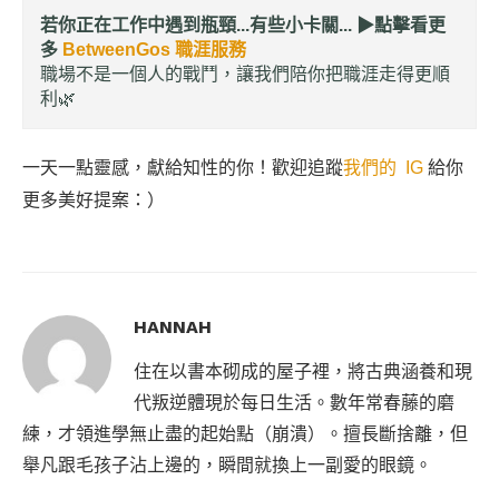
若你正在工作中遇到瓶頸...有些小卡關... ▶︎
點擊看更
多
BetweenGos 職涯服務
職場不是一個人的戰鬥，讓我們陪你把職涯走得更順
利🌿
一天一點靈感，獻給知性的你！歡迎追蹤
我們的 IG
給你
更多美好提案：）
HANNAH
住在以書本砌成的屋子裡，將古典涵養和現
代叛逆體現於每日生活。數年常春藤的磨
練，才領進學無止盡的起始點（崩潰）。擅長斷捨離，但
舉凡跟毛孩子沾上邊的，瞬間就換上一副愛的眼鏡。