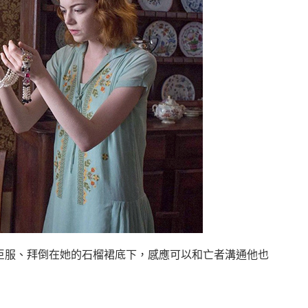
臣服、拜倒在她的石榴裙底下，感應可以和亡者溝通他也