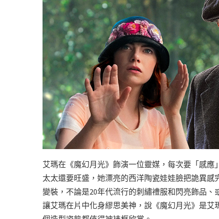
艾瑪在《魔幻月光》飾演一位靈媒，每次要「感應
太太還要旺盛，她漂亮的西洋陶瓷娃娃臉把詭異感完
變裝，不論是20年代流行的刺繡禮服和閃亮飾品、
讓艾瑪在片中化身繆思美神，說《魔幻月光》是艾