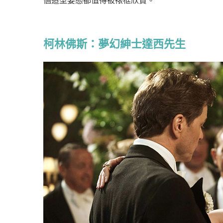
個造型姿態都值得被裱框欣賞。
柯林佛斯：夢幻紳士達西先生