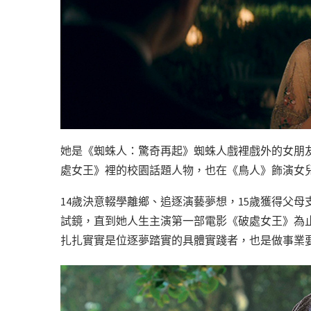
她是《蜘蛛人：驚奇再起》蜘蛛人戲裡戲外的女朋
處女王》裡的校園話題人物，也在《鳥人》飾演女
14歲決意輟學離鄉、追逐演藝夢想，15歲獲得父
試鏡，直到她人生主演第一部電影《破處女王》為
扎扎實實是位逐夢踏實的具體實踐者，也是做事業