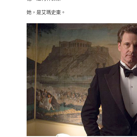
她，是艾瑪史東。