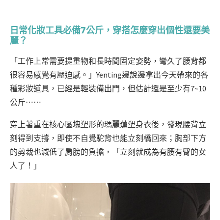
日常化妝工具必備7公斤，穿搭怎麼穿出個性還要美
麗？
「工作上常需要提重物和長時間固定姿勢，彎久了腰背都
很容易感覺有壓迫感。」Yenting邊說邊拿出今天帶來的各
種彩妝道具，已經是輕裝備出門，但估計還是至少有7~10
公斤⋯⋯
穿上著重在核心區塊塑形的瑪麗蓮塑身衣後，發現腰背立
刻得到支撐，即使不自覺駝背也能立刻橋回來；胸部下方
的剪裁也減低了肩膀的負擔，「立刻就成為有腰有臀的女
人了！」