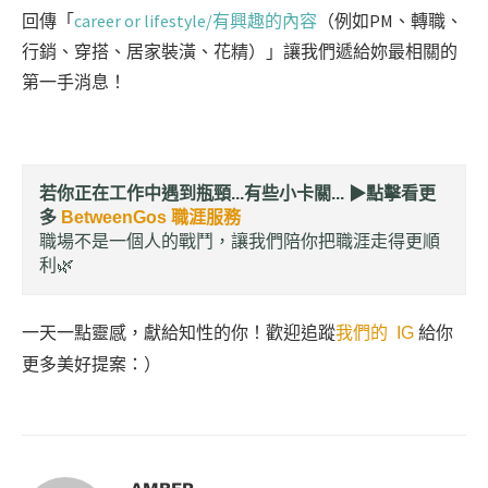
回傳「
career or lifestyle/有興趣的內容
（例如PM、轉職、
行銷、穿搭、居家裝潢、花精）」讓我們遞給妳最相關的
第一手消息！
若你正在工作中遇到瓶頸...有些小卡關... ▶︎
點擊看更
多
BetweenGos 職涯服務
職場不是一個人的戰鬥，讓我們陪你把職涯走得更順
利🌿
一天一點靈感，獻給知性的你！歡迎追蹤
我們的 IG
給你
更多美好提案：）