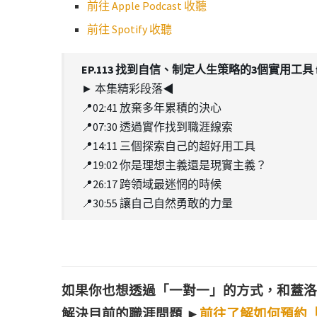
前往 Apple Podcast 收聽
前往 Spotify 收聽
EP.113 找到自信、制定人生策略的3個實用工具 ft
► 本集精彩段落◀︎
📍02:41 放棄多年累積的決心
📍07:30 透過實作找到職涯線索
📍14:11 三個探索自己的超好用工具
📍19:02 你是理想主義還是現實主義？
📍26:17 跨領域最迷惘的時候
📍30:55 讓自己自然勇敢的力量
如果你也想透過「一對一」的方式，和蓋洛
解決目前的職涯問題 ►
前往了解如何預約