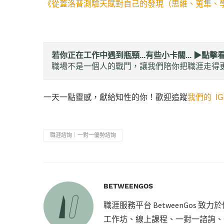
《從蓋洛普測驗天賦對自己的發現（思維、蒐集、
若你正在工作中遇到瓶頸...有些小卡關... ▶︎
點擊
職場不是一個人的戰鬥，讓我們陪你把職涯走得更
一天一點靈感，獻給知性的你！歡迎追蹤
我們的 IG
職涯諮詢｜一對一優勢諮詢
BETWEENGOS
職涯服務平台 BetweenGos 
工作坊、線上課程、一對一諮詢、企