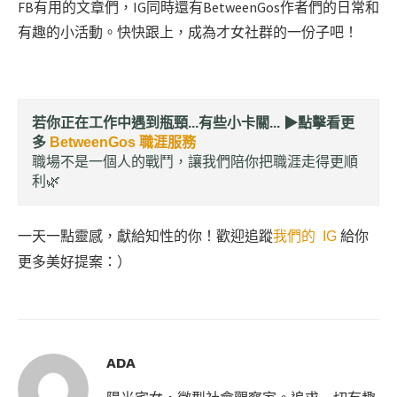
FB有用的文章們，IG同時還有BetweenGos作者們的日常和
有趣的小活動。快快跟上，成為才女社群的一份子吧！
若你正在工作中遇到瓶頸...有些小卡關... ▶︎
點擊看更
多
BetweenGos 職涯服務
職場不是一個人的戰鬥，讓我們陪你把職涯走得更順
利🌿
一天一點靈感，獻給知性的你！歡迎追蹤
我們的 IG
給你
更多美好提案：）
ADA