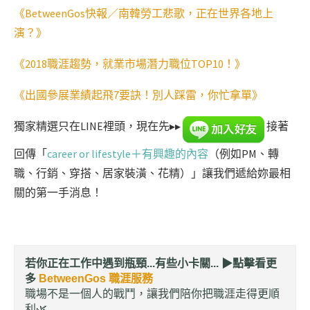
《BetweenGos快報／南韓勞工悲歌，正在世界各地上
演？》
《2018職涯趨勢，就業市場潛力職位TOP10！》
《出國參展業績起飛7要訣！別人踩雷，你忙拿單》
獨家精選只在LINE裡頭，現在先▸▸
接著
回傳「
career or lifestyle＋有興趣的內容
（例如PM、轉
職、行銷、穿搭、居家裝潢、花精）」讓我們遞給妳最相
關的第一手消息！
若你正在工作中遇到瓶頸...有些小卡關... ▶︎
點擊看更
多
BetweenGos 職涯服務
職場不是一個人的戰鬥，讓我們陪你把職涯走得更順
利🌿