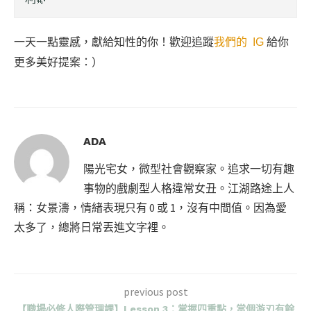
一天一點靈感，獻給知性的你！歡迎追蹤
我們的 IG
給你
更多美好提案：）
ADA
陽光宅女，微型社會觀察家。追求一切有趣
事物的戲劇型人格違常女丑。江湖路途上人
稱：女景濤，情緒表現只有 0 或 1，沒有中間值。因為愛
太多了，總將日常丟進文字裡。
previous post
【職場必修人際管理課】Lesson 3：掌握四重點，當個游刃有餘