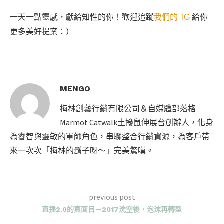
一天一點靈感，獻給知性的你！歡迎追蹤
我們的 IG
給你
更多美好提案：）
MENGO
梅林創藝行銷有限公司＆自媒體部落格
Marmot Catwalk土撥鼠伸展台創辦人，化身
為睿智與靈敏的軍師角色，串聯整合行銷資源，為客戶帶
來一次次「梅林的鬍子呀～」完美驚嘆。
previous post
直播2.0的真面目－2017洗空後，泡沫再轉型