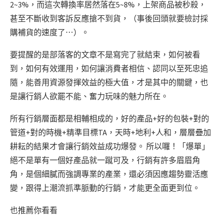
2~3%，而這次轉換率居然落在5~8%，上架商品被秒殺，
甚至不斷收到客訴反應搶不到貨，（事後回頭就要檢討採
購補貨的速度了⋯）。
要提醒的是部落客的文章不是寫完了就結束，如何被看
到，如何有效運用，如何讓消費者相信、認同以至死忠追
隨，能善用資源發揮效益的極大值，才是其中的關鍵，也
是讓行銷人欲罷不能、奮力玩味的魅力所在。
所有行銷層面都是相輔相成的，好的產品+好的包裝+對的
管道+對的時機+精準目標TA，天時+地利+人和，層層疊加
耕耘的結果才會讓行銷效益成功爆發。 所以囉！「爆單」
絕不是單有一個好產品就一蹴可及，行銷有許多眉眉角
角，是個細膩而強調專業的產業，還必須因應趨勢靈活應
變，跟得上潮流抓準脈動的行銷，才能更全面更到位。
也推薦你看看