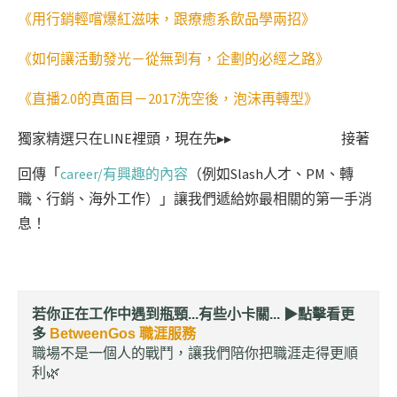
《用行銷輕嚐爆紅滋味，跟療癒系飲品學兩招》
《如何讓活動發光－從無到有，企劃的必經之路》
《直播2.0的真面目－2017洗空後，泡沫再轉型》
獨家精選只在LINE裡頭，現在先▸▸
接著
回傳「
career/有興趣的內容
（例如Slash人才、PM、轉
職、行銷、海外工作）」讓我們遞給妳最相關的第一手消
息！
若你正在工作中遇到瓶頸...有些小卡關... ▶︎
點擊看更
多
BetweenGos 職涯服務
職場不是一個人的戰鬥，讓我們陪你把職涯走得更順
利🌿