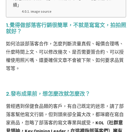
績」
image source
1.覺得做部落客行銷很簡單，不就是寫寫文，拍拍照
就好？
如何洽談部落客合作，怎麼判斷流量真假、報價合理嗎、
什麼時間上文、可以修改幾次、是否需要簽合約、可以授
權使用照片嗎、還要確保文章不會被下架、如何要求品質
等等。
2.發布成果前，想怎麼改就怎麼改？
曾經遇到保健食品類的客戶，有自己既定的迷思，請了部
落客幫他寫文行銷，但到頭來卻全篇大改，都琢磨在寫自
家商品，忽略了部落客的寫文專業與感受，
KOL（社群意
見領䄂，Key Opinion Leader，在這裡指部落客們）擁有