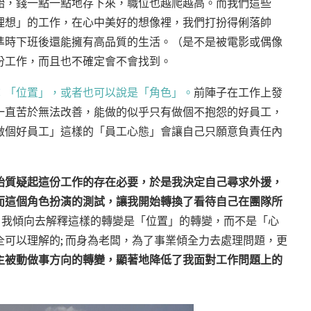
飴，錢一點一點地存下來，職位也越爬越高。而我們這些
理想」的工作，在心中美好的想像裡，我們打扮得俐落帥
準時下班後還能擁有高品質的生活。（是不是被電影或偶像
份工作，而且也不確定會不會找到。
：「位置」，或者也可以說是「角色」。
前陣子在工作上發
一直苦於無法改善，能做的似乎只有做個不抱怨的好員工，
做個好員工」這樣的「員工心態」會讓自己只願意負責任內
始質疑起這份工作的存在必要，於是我決定自己尋求外援，
而這個角色扮演的測試，讓我開始轉換了看待自己在團隊所
。我傾向去解釋這樣的轉變是「位置」的轉變，而不是「心
可以理解的; 而身為老闆，為了事業傾全力去處理問題，更
主被動做事方向的轉變，顯著地降低了我面對工作問題上的