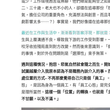
或少，工作環境困苦或無聊，他們總是能夠甘之如
二、三十歲，老大也不小的人，卻還在追尋那份「
氣，擔任公司的重要角色，充滿想法與創意，而且
劇影響太多⋯⋯？）事實是，我們好像還在追尋那
最近在工作與生活中，漸漸看到答案浮現，那就是
生與上層溝通不良，導致我下游的工作受到影響，
咬牙收拾殘局直到對方改變。然而後來意識到，「
的事情，對於外在問題則是「選擇性」束手無策。
遇到這種情況，抱怨、怒氣自然就會隨之而生，開
試圖越層介入我原本認為不是職務內該介入的事。
處位置的方式– 不再那麼覺得自己只是個「員工」
態」，是因為身為一個員工，有「員工心態」是完全
是理所當然。
這樣一個「位置」的轉換，也就是「
不甘願，以及不滿。」