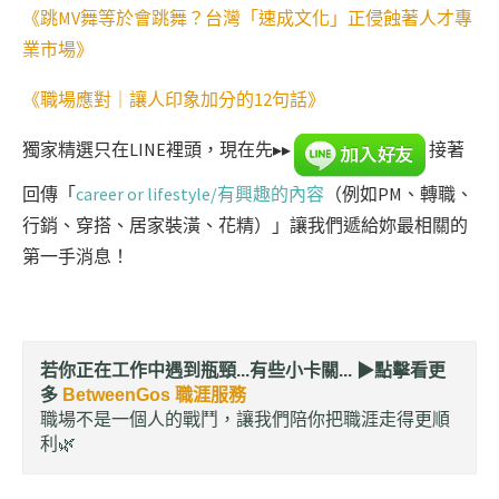
《跳MV舞等於會跳舞？台灣「速成文化」正侵蝕著人才專
業市場》
《職場應對｜讓人印象加分的12句話》
獨家精選只在LINE裡頭，現在先▸▸
接著
回傳「
career or lifestyle/有興趣的內容
（例如PM、轉職、
行銷、穿搭、居家裝潢、花精）」讓我們遞給妳最相關的
第一手消息！
若你正在工作中遇到瓶頸...有些小卡關... ▶︎
點擊看更
多
BetweenGos 職涯服務
職場不是一個人的戰鬥，讓我們陪你把職涯走得更順
利🌿