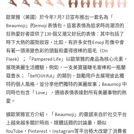
歐萊雅（美國）於今年7 月7 日宣布推出一套名為「
Beaumoji」的emoji 表情包。這套表情為追求時尚潮流的
狂熱愛好者提供了130 個又潮又好玩的表情：其中包括了
時下大熱的趨勢妝容，比如，有許多女性Emoji 形像中會
有著一頭漸變色彩的頭髮和畫得很棒的眉毛（On
Fleek）；「Pampered Life」以歐萊雅的產品為核心元素，
展現美麗生活體驗，例如，一支美寶蓮睫毛膏棒和一瓶蘭
蔻香水；「beYOUtiful」的類別，鼓勵用戶去展現彼此獨
特的個人風格，並分享他們獨特的美麗故事；Beaumoji 中
同時也包含「 Love」，通過表情表達對所有美麗事物的熱
愛。
據歐萊雅官方介紹，「 Beaumoji」的靈感來自於社交平台
上越來越多關於時尚、媒體話題的討論量，類似
YouTube，Pinterest，Instagram等平台極大改變了消費者