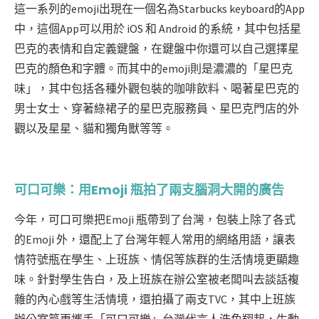
這一系列的emoji出現在一個名為Starbucks keyboard的App
中，這個App可以用於 iOS 和 Android 的系統，其中包括星
巴克的表情和自定義鍵盤，在鍵盤中你還可以自己選擇星
巴克的顏色和字體。而其中的emoji則是濃濃的「星巴克
味」，其中包括各種外觀包裝的咖啡飲料、喝著星巴克的
男士女士、穿著綠裙子的星巴克服務員、星巴克門店的外
觀以及星星、貓和獨角獸等等。
可口可樂：用Emoji 瓶拍了兩支腦洞大開的廣告
今年，可口可樂把Emoji 瓶帶到了台灣，包裝上除了各式
的Emoji 外，還配上了台灣年輕人常用的網絡用語，讓表
情符號瓶在學生、上班族、情侶等族群的生活情境更顯趣
味。針對學生告白，及上班族在辦公室被老闆叫去談話複
雜的內心戲等生活情境，還拍攝了兩支TVC，其中上班族
辦公室篇更攜手「可口可樂」台灣代言人浩角翔起，生動