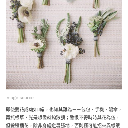
image source
即使愛花成癡如J編，也知其難為－－包包、手機、陽傘，
再抓根草，光是想像就夠狼狽；雖恨不得時時與花為伍，
但鬢邊插花，除非身處避暑勝地，否則極可能招來異樣眼