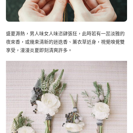
盛夏溽熱，男人味女人味恣肆張狂，此時若有一蕊淡雅的
夜來香，或幾束清新的迷迭香、薰衣草近身，視覺嗅覺雙
享受，漫漫炎夏即刻清爽許多。