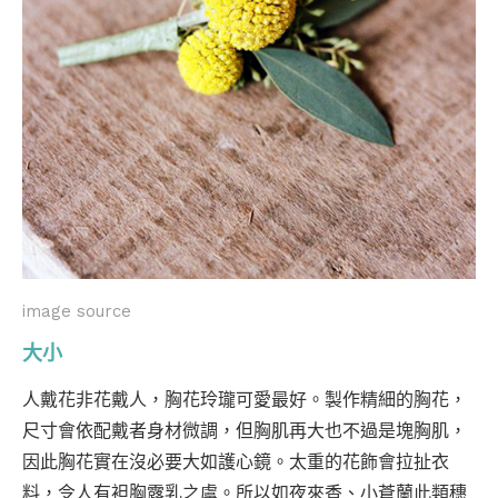
image source
大小
人戴花非花戴人，胸花玲瓏可愛最好。製作精細的胸花，
尺寸會依配戴者身材微調，但胸肌再大也不過是塊胸肌，
因此胸花實在沒必要大如護心鏡。太重的花飾會拉扯衣
料，令人有袒胸露乳之虞。所以如夜來香、小蒼蘭此類穗