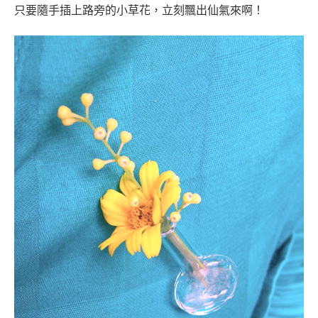
只要隨手插上路旁的小草花，立刻飄出仙氣來啊！