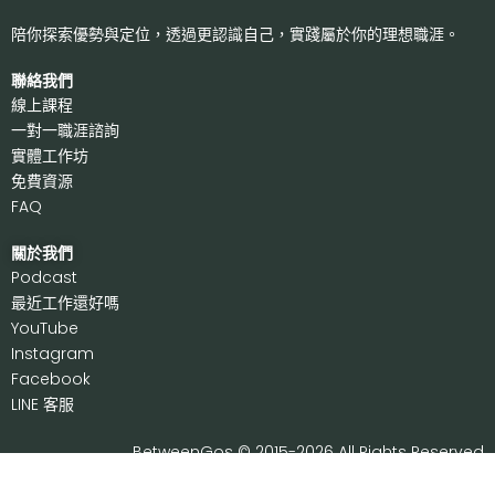
陪你探索優勢與定位，透過更認識自己，
實踐屬於你的理想職涯。
聯絡我們
線上課程
一對一職涯諮詢
實體工作坊
免費資源
FAQ
關於我們
P
odcast
最近工作還好嗎
Y
ouTube
I
nstagram
F
acebook
LI
NE 客服
BetweenGos © 2015-2026 All Rights Reserved