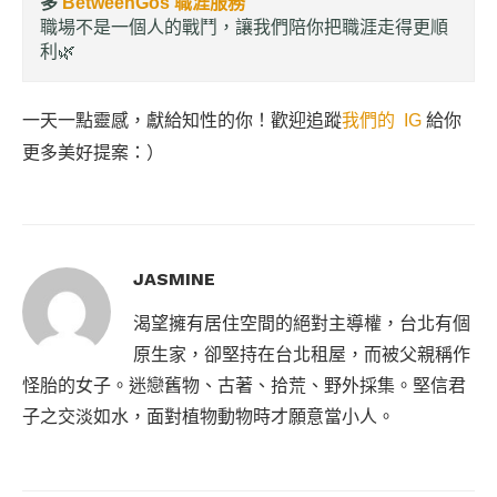
多
BetweenGos 職涯服務
職場不是一個人的戰鬥，讓我們陪你把職涯走得更順
利🌿
一天一點靈感，獻給知性的你！歡迎追蹤
我們的 IG
給你
更多美好提案：）
JASMINE
渴望擁有居住空間的絕對主導權，台北有個
原生家，卻堅持在台北租屋，而被父親稱作
怪胎的女子。迷戀舊物、古著、拾荒、野外採集。堅信君
子之交淡如水，面對植物動物時才願意當小人。