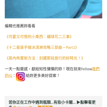
編輯也推薦妳看看
《可愛又可恨的小東西：繡球花二三事》
《十二星座手做冰淇淋攻略三部曲－Part1》
《房內佈置新方法：封藏那段旅行的好時光！》
一天一點靈感，獻給知性慵懶的妳！現在就來follow
我們
的IG
：
給妳更多美好提案！
若你正在工作中遇到瓶頸...有些小卡關... ▶︎
點擊看更