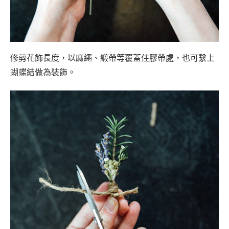
修剪花飾長度，以麻繩、緞帶等覆蓋住膠帶處，也可繫上
蝴蝶結做為裝飾。