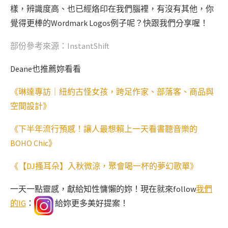
樣，辨識度高、也已經烙印在我們腦裡，有沒有其他，你
覺得更棒的Wordmark Logos例子呢？快跟我們分享喔！
部份參考來源：
InstantShift
Deane也推薦妳看看
《琳達專訪｜紐約古怪女孩，跨足作家、部落客、商品與
空間設計》
《下半年流行預感！讓人最想賴上一天看書聽音樂的
BOHO Chic》
《【DJ搔耳朵】入秋微涼，聚會喝一杯的夢幻歌單》
一天一點靈感，獻給知性慵懶的妳！現在就來follow
我們
的IG
：
給妳更多美好提案！