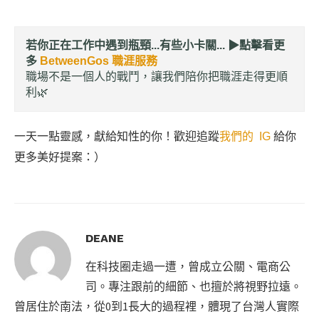
若你正在工作中遇到瓶頸...有些小卡關... ▶︎
點擊看更
多
BetweenGos 職涯服務
職場不是一個人的戰鬥，讓我們陪你把職涯走得更順
利🌿
一天一點靈感，獻給知性的你！歡迎追蹤
我們的 IG
給你
更多美好提案：）
DEANE
在科技圈走過一遭，曾成立公關、電商公
司。專注跟前的細節、也擅於將視野拉遠。
曾居住於南法，從0到1長大的過程裡，體現了台灣人實際