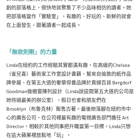
創的部落格上，很快地就聚集了不少品味相仿的讀者。她
把部落格當作「實驗室」，有趣的、好玩的、新鮮的就會
在上面發生，跟著讀者一起成長。
「無欲則剛」的力量
Linda在紐約的工作經驗其實都滿有趣，在高級的Chelsea
（雀兒喜）藝術家工作室設計書籍、幫來自倫敦的紙作品
牌參展、在第五大道的奢華保養品牌於貴婦百貨 Bergdorf
Goodman做櫥窗陳列設計（Linda說這間第五大道的公司是
她待過最美的辦公室），假日也會和朋友們在
Brooklyn（布魯克林）販售古著。最後她落腳在紐約市中
心的廣告公司，在公司裡最有趣的電視廣告部門擔任 Art
Director，相較於其他同事把升職當第一目標，Linda只想
在這大蘋果裡放鬆地「玩」，