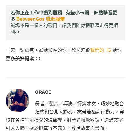
若你正在工作中遇到瓶頸...有些小卡關... ▶︎
點擊看更
多
BetweenGos 職涯服務
職場不是一個人的戰鬥，讓我們陪你把職涯走得更順
利🌿
一天一點靈感，獻給知性的你！歡迎追蹤
我們的 IG
給你
更多美好提案：）
GRACE
舞者／製片／導演／行銷才女，巧妙地融合
紐約與台北人節奏，夾帶著極高行動力，穿
梭在各種生活樣貌的環節裡。對時尚嗅覺敏銳，透過文字
引人入勝，擅於把真實不完美，放進故事與畫面。