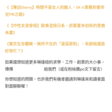
《【專訪Sherry】時間不是女人的敵人，SK-II業務到香奈
兒PM之路》
《【中性女孩穿搭】歐美混搭日系，抓緊夏末初秋的意猶
未盡》
《東京生存觀察－無所不在的「菠菜原則」，有餘裕還是
好匆忙？》
如果還想知道更多琳達紐約求學、工作、創業的大小事，
傳傳
給我們（或在粉絲團po文下留言）
你想知道的問題，也許我們有機會邀請到琳達來和讀者面
對面聊聊喔！