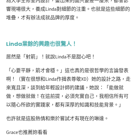
為大學主修室內設計，畫出來的圖只要差一厘米，都會影
響現場很大，養成Linda對細節的注重。也就是這些細節的
堆疊，才有辦法成就品牌的厚度。
Linda業餘的興趣也很驚人！
居然是「射箭」！就說Linda不是甜心吧！
「心要平靜，箭才會穩。」這也真的是很哲學的言論發表
啊！（實在很想和Linda作揖表尊敬XD）她
的設計之路，走
來寬且深，談到給年輕設計師的建議，她說：「能做就
做，想做就做！在這前提，必須充實自己，我相信所有可
以隨心所欲的實踐家，都有深厚的知識和技能背景。」
也許就是這股熱情和樂於嘗試才有現在的琳達。
Grace也推薦妳看看