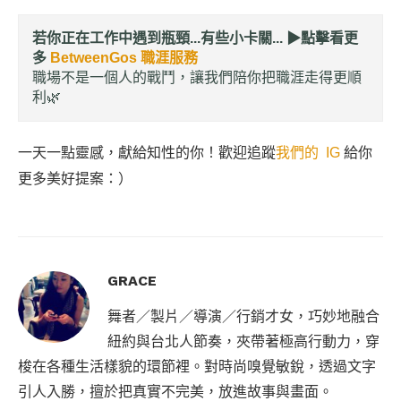
若你正在工作中遇到瓶頸...有些小卡關... ▶︎
點擊看更
多
BetweenGos 職涯服務
職場不是一個人的戰鬥，讓我們陪你把職涯走得更順
利🌿
一天一點靈感，獻給知性的你！歡迎追蹤
我們的 IG
給你
更多美好提案：）
GRACE
舞者／製片／導演／行銷才女，巧妙地融合
紐約與台北人節奏，夾帶著極高行動力，穿
梭在各種生活樣貌的環節裡。對時尚嗅覺敏銳，透過文字
引人入勝，擅於把真實不完美，放進故事與畫面。