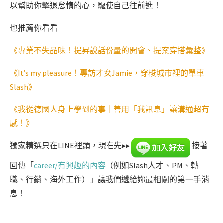
以幫助你擊退怠惰的心，驅使自己往前進！
也推薦你看看
《專業不失品味！提昇說話份量的開會、提案穿搭彙整》
《It’s my pleasure！專訪才女Jamie，穿梭城市裡的單車
Slash》
《我從德國人身上學到的事｜善用「我訊息」讓溝通超有
感！》
獨家精選只在LINE裡頭，現在先▸▸
接著
回傳「
career/有興趣的內容
（例如Slash人才、PM、轉
職、行銷、海外工作）」讓我們遞給妳最相關的第一手消
息！