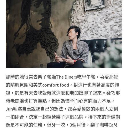
那時的她很常去樂子餐廳The Diners吃早午餐，喜愛那裡
的隨興氛圍和美式comfort food，對這行也有著高度的興
趣，於是有天去吃飯時就這麼和老闆娘聊了起來。碰巧那
時老闆娘也打算擴點，但因為懷孕而心有餘而力不足，
Jun毛遂自薦說起自己的想法，都喜愛餐飲的兩個人立刻
一拍即合，決定一起經營樂子這個品牌。接下來的籌備期
像是不可能的任務，但牙一咬，3個月後，樂子咖啡Café