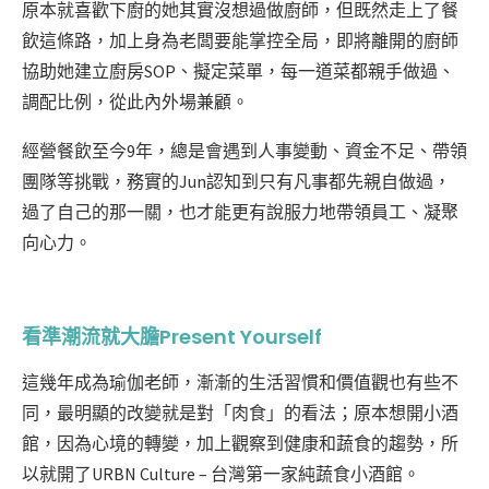
原本就喜歡下廚的她其實沒想過做廚師，但既然走上了餐
飲這條路，加上身為老闆要能掌控全局，即將離開的廚師
協助她建立廚房SOP、擬定菜單，每一道菜都親手做過、
調配比例，從此內外場兼顧。
經營餐飲至今9年，總是會遇到人事變動、資金不足、帶領
團隊等挑戰，務實的Jun認知到只有凡事都先親自做過，
過了自己的那一關，也才能更有說服力地帶領員工、凝聚
向心力。
看準潮流就大膽Present Yourself
這幾年成為瑜伽老師，漸漸的生活習慣和價值觀也有些不
同，最明顯的改變就是對「肉食」的看法；原本想開小酒
館，因為心境的轉變，加上觀察到健康和蔬食的趨勢，所
以就開了URBN Culture – 台灣第一家純蔬食小酒館。