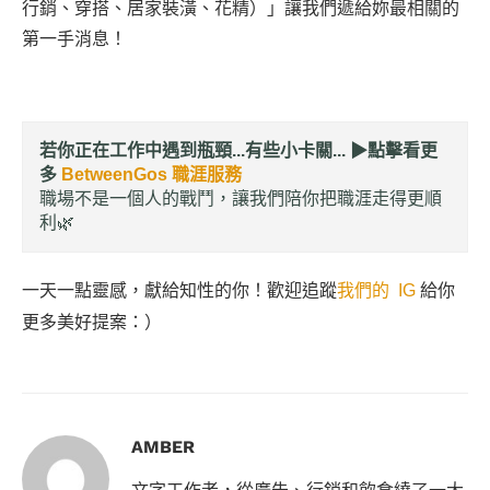
行銷、穿搭、居家裝潢、花精）」讓我們遞給妳最相關的
第一手消息！
若你正在工作中遇到瓶頸...有些小卡關... ▶︎
點擊看更
多
BetweenGos 職涯服務
職場不是一個人的戰鬥，讓我們陪你把職涯走得更順
利🌿
一天一點靈感，獻給知性的你！歡迎追蹤
我們的 IG
給你
更多美好提案：）
AMBER
文字工作者，從廣告、行銷和飲食繞了一大