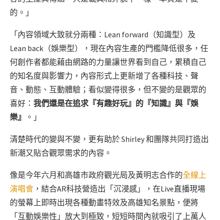
的。」
「內容領域大致就分兩種：Lean forward（知識型）及
Lean back（娛樂型），現在內容生產的門檻降低很多，任
何創作者都能藉由網路的力量讓世界看到自己，累積自己
的知名度與影響力，內容形式上更新增了各種科技、聲
音、動態、互動體驗；看似變得很多，但不變的是觀眾的
喜好：
我們還是在追求『有趣好玩』的『知識』與『娛
樂』
。」
清楚時代的變與不變，更有助於 Shirley 和團隊共同打造出
新潮又貼合觀眾需求的內容。
像是今年六月和高雄市政府觀光局及黃明志合作的
全線上
演唱會
，結合AR科技營造出「沉浸感」，在Live直播現場
的螢幕上即時出現各種動畫特效及高雄知名景點，便將
「互動娛樂性」放大到極致，短短時間內就吸引了上萬人