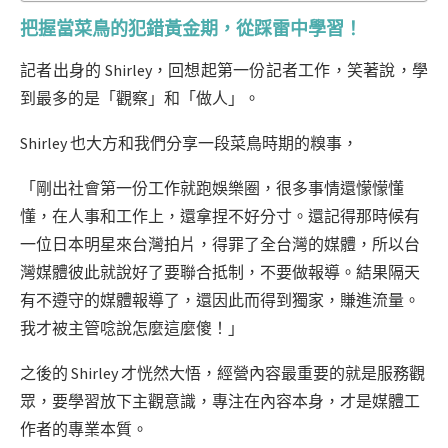
把握當菜鳥的犯錯黃金期，從踩雷中學習！
記者出身的 Shirley，回想起第一份記者工作，笑著說，學
到最多的是「觀察」和「做人」。
Shirley 也大方和我們分享一段菜鳥時期的糗事，
「剛出社會第一份工作就跑娛樂圈，很多事情還懞懞懂
懂，在人事和工作上，還拿捏不好分寸。還記得那時候有
一位日本明星來台灣拍片，得罪了全台灣的媒體，所以台
灣媒體彼此就說好了要聯合抵制，不要做報導。結果隔天
有不遵守的媒體報導了，還因此而得到獨家，賺進流量。
我才被主管唸說怎麼這麼傻！」
之後的 Shirley 才恍然大悟，經營內容最重要的就是服務觀
眾，要學習放下主觀意識，專注在內容本身，才是媒體工
作者的專業本質。