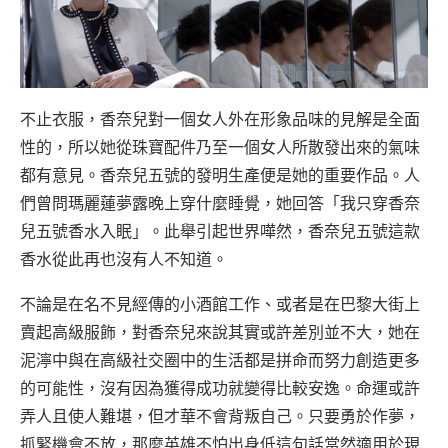
不止衣服，香奈兒對一個女人外在形象品味的見解是全面
性的，所以她從珠寶配件乃至一個女人所散發出來的氣味
都有意見。香奈兒五號的發明生產便是她的重要作品。人
們曾問瑪麗蓮夢露晚上穿什麼睡覺，她回答「我只穿香奈
兒五號香水入眠」。此舉引起世界嘩然，香奈兒五號這款
香水從此再也沒有人不知道。
不論是在名不見經傳的小酒館工作、或者是在巴黎大街上
賣起高級服飾，對香奈兒來說其實或許差別並不大，她在
泥濘中與在高級社交圈中的生活都是拼命而努力創造更多
的可能性，沒有因為獲得成功就變得比較安逸。命運或許
弄人且使人難堪，但才華不會背叛自己。只要勇於作夢，
抓緊機會不放，那麼英雄不怕出身低這句話當然適用於現