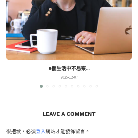
9個生活中不易察...
2025-12-07
LEAVE A COMMENT
很抱歉，必須
登入
網站才能發佈留言。