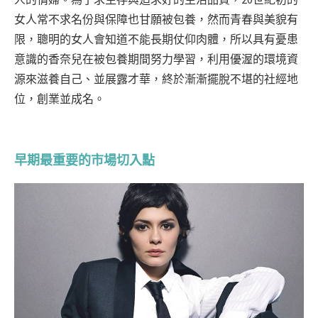
女人常不求名份與保障也甘願被包養，然而青春與美貌有
限，聰明的女人會知道不能長期仗仰肉體，所以具有憂患
意識的香奈兒在被包養期間努力學習，利用優渥的環境資
源來滋養自己、並展露才華，終於漸漸擺脫不堪的社經地
位，創業並成名。
早期最重要的市場切入點