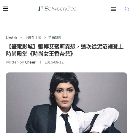
Lifestyle
下班看什麼
情緒放鬆
【筆電影城】翻轉艾蜜莉異想，這次從泥沼裡登上
時尚殿堂《時尚女王香奈兒》
written by
Cheer
2016-08-12