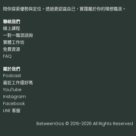
陪你探索優勢與定位，透過更認識自己，
實踐屬於你的理想職涯。
聯絡我們
線上課程
一對一職涯諮詢
實體工作坊
免費資源
FAQ
關於我們
P
odcast
最近工作還好嗎
Y
ouTube
I
nstagram
F
acebook
LI
NE 客服
BetweenGos © 2015-2026 All Rights Reserved