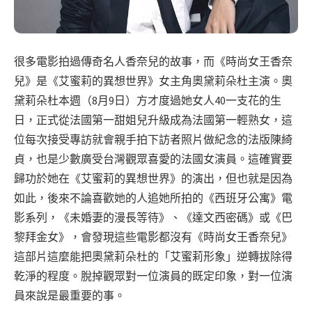
很多電影拍過傳奇名人香奈兒的故事，而《時尚女王香奈
兒》是《艾蜜莉的異想世界》女主角奧黛莉朵杜主演。奧
黛莉朵杜本週（8月9日）方才度過她女人40一支花的生
日，正式從法國第一甜姐兒升級成為法國第一輕熟女，這
位每次接受專訪就會親手拍下訪者照片做紀念的法版陳綺
貞，也是少數廣受台灣觀眾喜愛的法國女演員。這確實要
歸功於她在《艾蜜莉的異想世界》的演出，但也就是因為
如此，後來不論喜歡她的人追她所拍的《西班牙公寓》電
影系列，《未婚妻的漫長等待》、《達文西密碼》或《巴
黎拜金女》，會發現這些電影都沒有《時尚女王香奈兒》
這部片這麼能把奧黛莉朵杜的「艾蜜莉形象」逆轉拔除得
乾淨的程度。脫掉觀眾對一位演員的既定印象，對一位演
員來說是最重要的事。