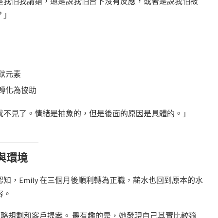
是我怕我講錯，還是說我怕台下沒有反應，或者是說我怕被
？」
：
默元素
轉化為協助
就不見了。情緒是抽象的，但是後面的原因是具體的。」
與環境
，Emily 在三個月後順利轉為正職，薪水也回到原本的水
容。
責策略規劃和客戶提案。 最有趣的是，她發現自己其實比較適