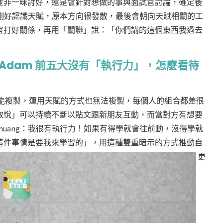
並非一昧討好，還是會針對想做的事與面試官討論，確定後
職期間剛好認識天賦，原本方向很發散，最後會朝向天賦相關的工
官打好關係，再用「關聯」說：「你們講的這個東西我過去
」，Adam 前五大沒有「執行力」，怎麼看待
成功不能複製，運用天賦的方式也無法複製，每個人的組合都差很
取悅」可以持續不斷以貼文跟新朋友互動，而當對方有想要
Chuang：我很有執行力！如果有得學就會往前動，沒得學就
這件事情是要我來學習的」，用這種雙重暗示的方式推動自
更