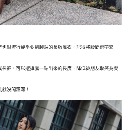
年也很流行幾乎要到腳踝的長版風衣，記得將腰間綁帶繫
或長褲，可以選擇露一點出來的長度，降低被朋友取笑為變
靴就沒問題囉！