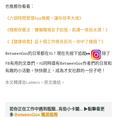
也推薦你看看：
《六個時間管理App推薦，讓你效率大增》
《睡眠保養法：慵懶職場女子如我，肌膚一夜就水潤！》
《【健康檢查】這十個工作倦怠前兆，你中了幾個？》
BetweenGos的日常都在IG！現在先按下追蹤▸▸
除了
FB有用的文章們，IG同時還有BetweenGos作者們的日常和
有趣的小活動。快快跟上，成為才女社群的一份子吧！
本文轉譯自Ladders，
原文連結
。
若你正在工作中遇到瓶頸...有些小卡關... ▶︎
點擊看更
多
BetweenGos 職涯服務