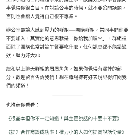
事覺得你很白目。在討論公事的時候，就不要岔開話題，
否則也會讓人覺得自己很不專業。
辦公室最讓人感到壓力的群組──團購群組，當同事問你要
不要加入，其實他的意思就是「你給我加喔^^」，群組裡
面除了團購也常討論午餐要吃什麼，任何訊息都不能錯過
欸，壓力好大XD
總和以上聊天群組的眉眉角角，如果你覺得有漏掉的部
分，歡迎留言告訴我們！想在職場擁有好表現記得訂閱我
們的頻道！
也推薦你看看：
《很基本但你不一定知道！與主管說話的十要十不要》
《提升合作商談成功率！權力小的人如何提高說話份量》