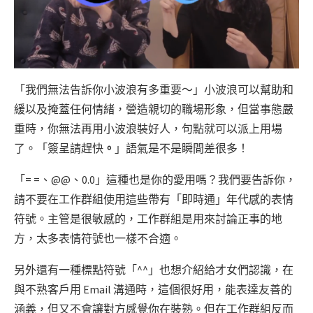
「我們無法告訴你小波浪有多重要～」小波浪可以幫助和
緩以及掩蓋任何情緒，營造親切的職場形象，但當事態嚴
重時，你無法再用小波浪裝好人，句點就可以派上用場
了。「簽呈請趕快
。
」語氣是不是瞬間差很多！
「= =、@@、0.0」這種也是你的愛用嗎？我們要告訴你，
請不要在工作群組使用這些帶有「即時通」年代感的表情
符號。主管是很敏感的，工作群組是用來討論正事的地
方，太多表情符號也一樣不合適。
另外還有一種標點符號「^^」也想介紹給才女們認識，在
與不熟客戶用 Email 溝通時，這個很好用，能表達友善的
涵義，但又不會讓對方感覺你在裝熟。但在工作群組反而