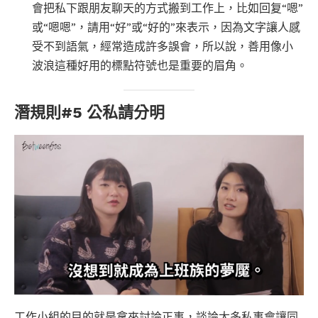
會把私下跟朋友聊天的方式搬到工作上，比如回复“嗯”
或“嗯嗯”，請用“好”或“好的”來表示，因為文字讓人感
受不到語氣，經常造成許多誤會，所以說，善用像小
波浪這種好用的標點符號也是重要的眉角。
潛規則#5 公私請分明
工作小組的目的就是拿來討論正事，談論太多私事會讓同