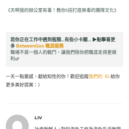
《天啊我的辦公室有毒！教你5招打造無毒的團隊文化》
若你正在工作中遇到瓶頸...有些小卡關... ▶︎
點擊看更
多
BetweenGos 職涯服務
職場不是一個人的戰鬥，讓我們陪你把職涯走得更順
利🌿
一天一點靈感，獻給知性的你！歡迎追蹤
我們的 IG
給你
更多美好提案：）
LIV
社會新鮮人 / 對於海外工作及海外生活無限