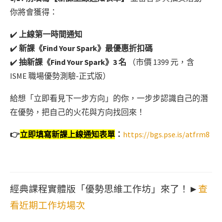
你將會獲得：
✔️
上線第一時間通知
✔️
新課《Find Your Spark》最優惠折扣碼
✔️
抽新課《Find Your Spark》3 名
（市價 1399 元，含
ISME 職場優勢測驗-正式版）
給想「立即看見下一步方向」的你，一步步認識自己的潛
在優勢，把自己的火花與方向找回來！
👉
立即填寫新課上線通知表單
：
https://bgs.pse.is/atfrm8
經典課程實體版「優勢思維工作坊」來了！►
查
看近期工作坊場次