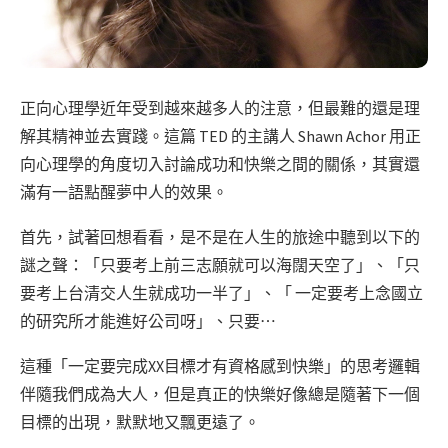
正向心理學近年受到越來越多人的注意，但最難的還是理
解其精神並去實踐。這篇 TED 的主講人 Shawn Achor 用正
向心理學的角度切入討論成功和快樂之間的關係，其實還
滿有一語點醒夢中人的效果。
首先，試著回想看看，是不是在人生的旅途中聽到以下的
謎之聲：「只要考上前三志願就可以海闊天空了」、「只
要考上台清交人生就成功一半了」、「 一定要考上念國立
的研究所才能進好公司呀」、只要⋯
這種「一定要完成XX目標才有資格感到快樂」的思考邏輯
伴隨我們成為大人，但是真正的快樂好像總是隨著下一個
目標的出現，默默地又飄更遠了。