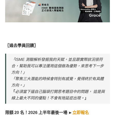
〖過去學員回饋〗
「ISME 測驗解析發掘我的天賦，並且跟實際狀況很符
合，幫助我可以專注運用這個做為優勢，來思考下一步
方向！」
「聚焦三大潛能的時候會特別有感覺，覺得終於有具體
方向。」
「
必須當下逼自己腦袋打開思考題目中的問題， 這是與
線上最大不同的優點！不會有拖延症出現。
」
限額 20 名！2026 上半年最後一場 ►
立即報名