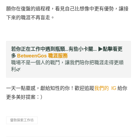
願你在復盤的過程裡，看見自己比想像中更有優勢，讓接
下來的職涯不再盲走。
若你正在工作中遇到瓶頸...有些小卡關... ▶︎
點擊看更
多
BetweenGos 職涯服務
職場不是一個人的戰鬥，讓我們陪你把職涯走得更順
利🌿
一天一點靈感，獻給知性的你！歡迎追蹤
我們的 IG
給你
更多美好提案：）
優勢探索工作坊