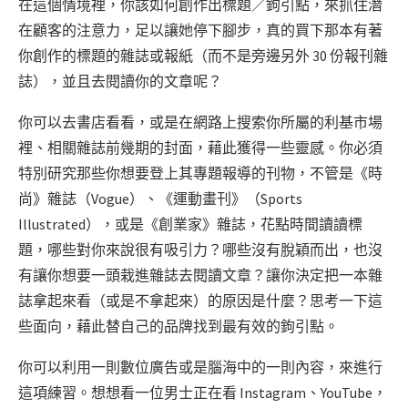
在這個情境裡，你該如何創作出標題／鉤引點，來抓住潛
在顧客的注意力，足以讓她停下腳步，真的買下那本有著
你創作的標題的雜誌或報紙（而不是旁邊另外 30 份報刊雜
誌），並且去閱讀你的文章呢？
你可以去書店看看，或是在網路上搜索你所屬的利基市場
裡、相關雜誌前幾期的封面，藉此獲得一些靈感。你必須
特別研究那些你想要登上其專題報導的刊物，不管是《時
尚》雜誌（Vogue）、《運動畫刊》（Sports
Illustrated），或是《創業家》雜誌，花點時間讀讀標
題，哪些對你來說很有吸引力？哪些沒有脫穎而出，也沒
有讓你想要一頭栽進雜誌去閱讀文章？讓你決定把一本雜
誌拿起來看（或是不拿起來）的原因是什麼？思考一下這
些面向，藉此替自己的品牌找到最有效的鉤引點。
你可以利用一則數位廣告或是腦海中的一則內容，來進行
這項練習。想想看一位男士正在看 Instagram、YouTube，