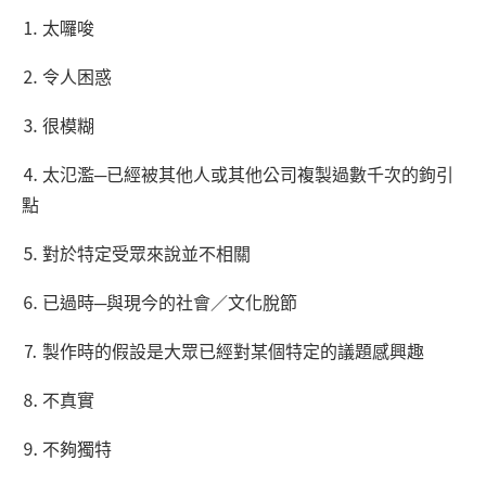
⒈ 太囉唆
⒉ 令人困惑
⒊ 很模糊
⒋ 太氾濫─已經被其他人或其他公司複製過數千次的鉤引
點
⒌ 對於特定受眾來說並不相關
⒍ 已過時─與現今的社會／文化脫節
⒎ 製作時的假設是大眾已經對某個特定的議題感興趣
⒏ 不真實
⒐ 不夠獨特