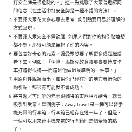
打安全牌是很危險的。」這一點挑戰了大眾普遍認同
的信念（在生活中打安全牌是一種不錯的方法）。
不要讓大眾花太多心思去思考─鉤引點要用易於理解的
方式呈現。
不要讓大眾完全不需動腦─如果人們對你的鉤引點連想
都不想，那很可能是無視了你的內容。
要包含好奇心的元素，讓受眾想要了解更多或是繼續
看下去。例如：「伊隆．馬斯克故意將那臺賽博皮卡
車打造得很醜──而這是他做過最聰明的一件事。」
用原創性脫穎而出。如果你已經在別的地方看過你的
鉤引點，那很有可能就不會成功。
將普遍／可理解的元素跟獨特的東西相互結合，就會
吸引到受眾。舉個例子：Away Travel 是一種可以替手
機充電的行李箱。行李箱已經存在幾十年了，但是，
一個可以用來替手機充電的行李箱則是個全新的點
子。