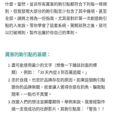
什麼。當然，並非所有厲害的鉤引點都符合下列每一條規
則，但我發現大部分的鉤引點至少包含了其中幾項、甚至
全部。請將之視為一份指南，尤其是對於第一次創造鉤引
點的人來說。等你學會了這套系統，駕輕就熟之後，就可
以打破規則，製作出屬於你自己的準則。
厲害的鉤引點的基礎：
盡可能使用最少的文字（想像一下雜誌封面的標
題），例如：「30 天內從 0 到百萬追蹤。」
忠於自我，也忠於品牌存在的原因。如果這個鉤引點
跟你的品牌無關，就會讓人覺得你是在釣魚、騙取點
閱率，一點也不真實。
改變人們的想法並顛覆期待。舉例來說，我曾經製作
過一支很成功的社群影片，其鉤引點是：「警告！！