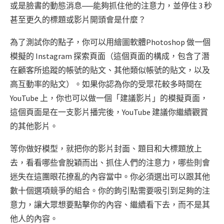
或是臉書的動態消息──能夠抓住他的注意力，並停住 3 秒
甚至更久的標題或影片開頭會是什麼？
為了測試你的點子，你可以用繪圖軟體Photoshop 做一個
模擬的 Instagram 探索頁面（這個頁面的構成，包含了潛
在顧客所追蹤的帳號的貼文、其他類似帳號的貼文，以及
高互動率的貼文）。如果你認為你的受眾花較多時間在
YouTube 上，你也可以做一個「建議影片」的模擬頁面，
這個頁面是在一支影片播完後，YouTube 建議你繼續觀賞
的其他影片。
等你做好模型，就把你的影片封面、題目和大標題放上
去，看看哪些會脫穎而出、抓住人們的注意力，哪些則會
迷失在這團眼花撩亂的內容當中。你必須選出可以跟其他
數十個選項競爭的組合。你的鉤引點需要吸引到足夠的注
意力，讓大眾想要點擊你的內容、繼續看下去，而不是其
他人的內容。