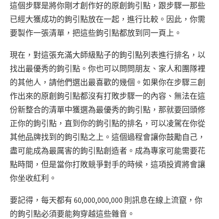
這個步驟是將你剛才創作好的原創鉤引點，跟步驟一那些
已經大獲成功的鉤引點放在一起，進行比較。因此，你需
要製作一張清單，把這些鉤引點都放到同一頁上。
現在，對這張充滿大師級點子的鉤引點列表進行排名，以
找出最優秀的鉤引點。你也可以問問朋友、家人和團隊裡
的其他人，請他們選出最喜歡的幾個。如果你在步驟三創
作出來的原創鉤引點都沒有打敗步驟一的內容、無法在這
份新整合的清單中獲選為最優秀的鉤引點，那就要回頭修
正你的鉤引點，直到你的鉤引點的排名，可以凌駕在你從
其他品牌找到的鉤引點之上。這個過程會讓你鼓勵自己，
盡可能成為最厲害的鉤引點創造者。成為專家可能需要花
點時間，但是當你打敗競爭對手的時候，這項投資將會讓
你坐收紅利。
要記得，每天都有 60,000,000,000 則訊息在線上流竄，你
的鉤引點必須要能夠穿越這些雜音。