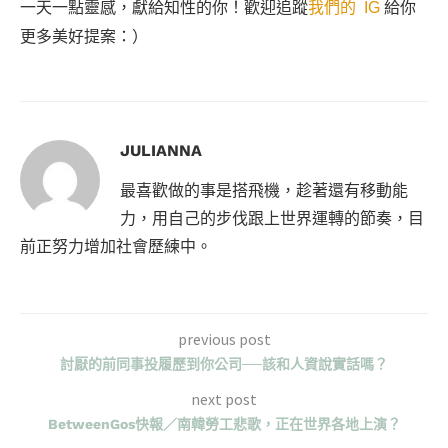
一天一點靈感，獻給知性的你！歡迎追蹤
我們的 IG
給你
更多美好提案：）
JULIANNA
最喜歡做的事是搭飛機，趁著還有移動能
力，用自己的步伐跟上世界運轉的節奏，目
前正努力增加社會歷練中。
previous post
討厭的前同事投履歷到你公司──該和人資說實話嗎？
next post
BetweenGos快報／南韓勞工悲歌，正在世界各地上演？