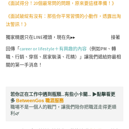
《面試得分！20個最常問的問題，原來要這樣準備！》
《面試破綻有沒有：那些你平常習慣的小動作，透露出淘
汰警訊！》
獨家精選只在LINE裡頭，現在先▸▸
接著
回傳「
career or lifestyle＋有興趣的內容
（例如PM、轉
職、行銷、穿搭、居家裝潢、花精）」讓我們遞給妳最相
關的第一手消息！
若你正在工作中遇到瓶頸...有些小卡關... ▶︎
點擊看更
多
BetweenGos 職涯服務
職場不是一個人的戰鬥，讓我們陪你把職涯走得更順
利🌿