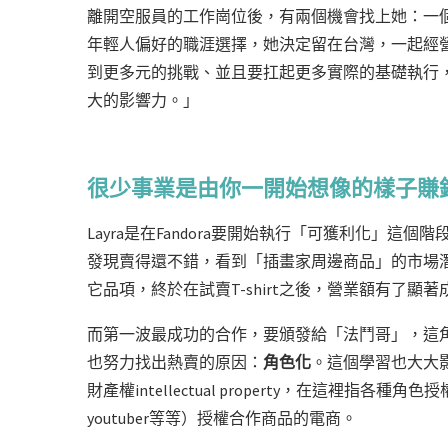
離開空服員的工作崗位後，有兩個機會找上她：一
年輕人偏好的職涯選擇，她決定留在台灣，一起經營線上
到更多元的挑戰、並且要扛起更多實際的基礎執行
大的影響力。」
很少事業是由你一開始想像的樣子賺
Layra是在Fandora要開始執行「可獲利化」
發現賣得還不錯，看到「插畫家周邊商品」的市場
它品項，終於在試賣T-shirt之後，營業額有了顯著
而第一波最成功的合作，要頒發給「法鬥哥」，這角
也努力找出熱賣的原因：
角色化
。這個學習也大大影響
財產權intellectual property，在這裡
youtuber等等）授權合作商品的電商。