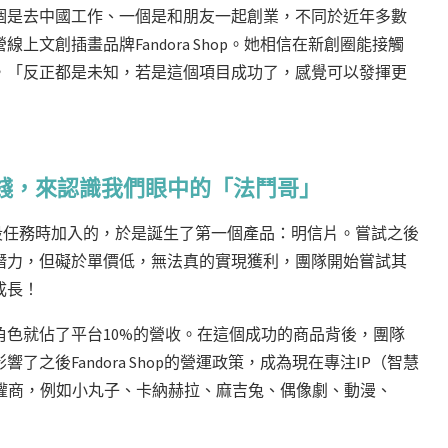
個是去中國工作、一個是和朋友一起創業，不同於近年多數
文創插畫品牌Fandora Shop。她相信在新創圈能接觸
，「反正都是未知，若是這個項目成功了，感覺可以發揮更
錢，來認識我們眼中的「法鬥哥」
這個階段任務時加入的，於是誕生了第一個產品：明信片。嘗試之後
潛力，但礙於單價低，無法真的實現獲利，團隊開始嘗試其
成長！
色就佔了平台10%的營收。在這個成功的商品背後，團隊
了之後Fandora Shop的營運政策，成為現在專注IP（智慧
指各種角色授權商，例如小丸子、卡納赫拉、麻吉兔、偶像劇、動漫、