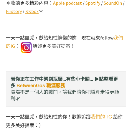
＊收聽更多精彩內容：
Apple podcast
/
Spotify
/
SoundOn
/
Firstory
/
KKbox
＊
一天一點靈感，獻給知性慵懶的妳！現在就來follow
我們
的IG
：
給妳更多美好提案！
若你正在工作中遇到瓶頸...有些小卡關... ▶︎
點擊看更
多
BetweenGos 職涯服務
職場不是一個人的戰鬥，讓我們陪你把職涯走得更順
利🌿
一天一點靈感，獻給知性的你！歡迎追蹤
我們的 IG
給你
更多美好提案：）