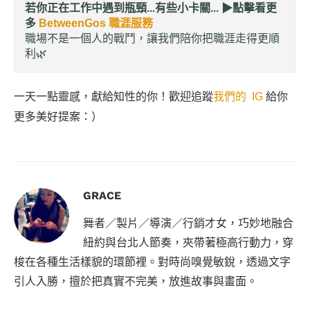
若你正在工作中遇到瓶頸...有些小卡關... ▶︎
點擊看更
多
BetweenGos 職涯服務
職場不是一個人的戰鬥，讓我們陪你把職涯走得更順
利🌿
一天一點靈感，獻給知性的你！歡迎追蹤
我們的 IG
給你
更多美好提案：）
GRACE
舞者／製片／導演／行銷才女，巧妙地融合
紐約與台北人節奏，夾帶著極高行動力，穿
梭在各種生活樣貌的環節裡。對時尚嗅覺敏銳，透過文字
引人入勝，擅於把真實不完美，放進故事與畫面。