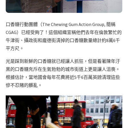
口香糖行動團體（The Chewing Gum Action Group, 簡稱
CGAG）已經受夠了！這個組織宣稱他們去年在倫敦繁忙的
牛津街、攝政街和龐德街清掉的口香糖數量總計約8萬6千
平方尺。
光是踩到新鮮的口香糖就已經讓人抓狂，但是看著陳年汙
黑的口香糖充斥在生氣勃勃的城市街道上更是讓人沮喪。
根據估計，當地國會每年花費將近5千6百萬英鎊清理這些
慘不忍賭的髒亂。