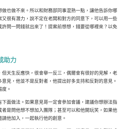
想做也做不來。所以和財務部同事混熟一點，讓他告訴你哪
案又很有潛力，說不定在老闆和對方的同意下，可以用一些
或許問一問錢就出來了！提案前想想，錢要從哪裡來？以免
成助力
，但天生反應快，很會舉一反三，偶爾會有很好的見解，老
多意見，他並不是反對者，他提出好多支持和反對的意見。
暢度。
有下面做法。如果意見哥一定會參加會議，建議你想辦法指
或者是問他想不想加入團隊；甚至可以和他開玩笑，如果他
邀請他加入，一起執行他的創意。