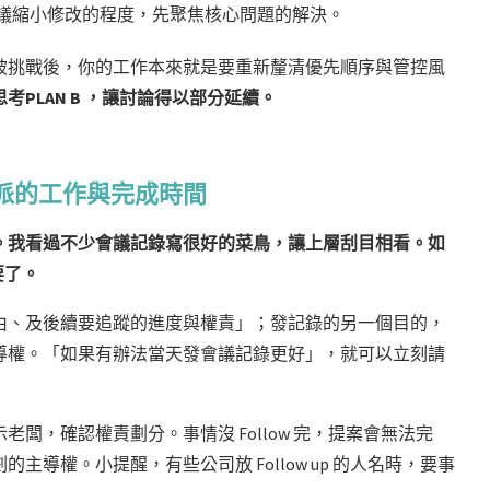
議縮小修改的程度，先聚焦核心問題的解決。
被挑戰後，你的工作本來就是要重新釐清優先順序與管控風
PLAN B ，讓討論得以部分延續。
派的工作與完成時間
。我看過不少會議記錄寫很好的菜鳥，讓上層刮目相看。如
要了。
由、及後續要追蹤的進度與權責」；發記錄的另一個目的，
導權。「如果有辦法當天發會議記錄更好」，就可以立刻請
闆，確認權責劃分。事情沒 Follow 完，提案會無法完
導權。小提醒，有些公司放 Follow up 的人名時，要事