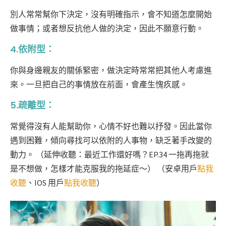
別人常常幫你下決定，沒有明確指示，會不知道怎麼開始
做事情；或者想反抗他人做的決定，因此不願意行動。
4.依附型：
你與身邊親友的關係緊密，做決定時常常把其他人考慮進
來。一旦把自己的事情放在前面，會產生愧疚感。
5.疏離型：
常覺得沒有人能幫助你，心情不好也難以抒發。因此當你
遇到困難，傾向尋找可以依附的人事物，缺乏著手改變的
動力。
（延伸收聽：最近工作還好嗎？EP.34 一拖再拖就
是不想做，怎樣才能克服我的拖延症～）
（安卓用戶
點我
收聽
、IOS 用戶
點我收聽
）