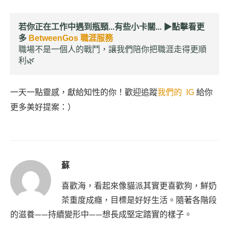
若你正在工作中遇到瓶頸...有些小卡關... ▶︎
點擊看更
多
BetweenGos 職涯服務
職場不是一個人的戰鬥，讓我們陪你把職涯走得更順
利🌿
一天一點靈感，獻給知性的你！歡迎追蹤
我們的 IG
給你
更多美好提案：）
蘇
喜歡海，看起來像貓派其實更喜歡狗，鮮奶
茶重度成癮，目標是好好生活。隨著各階段
的滋養——持續變形中——想長成堅定踏實的樣子。