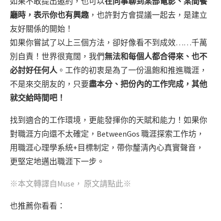
如果不敢提出邀約，也可以
在同事聊到某部電影、某間餐
廳時，表示你也有興趣
，也許對方會提議一起去，是建立
友好關係的開始！
如果你嘗試了以上三個方法，卻好像看不到成效……千萬
別自責！世界很寬闊，我們
無法和每個人都合得來、也不
必討好任何人
。工作的初衷是為了一份溫飽和推進職涯，
不是來交朋友的，只要
盡本分、把份內的工作完成，其他
就交給時間吧！
找到適合的工作環境，更能發揮你的天賦和能力！如果你
對職涯方向還不太確定，BetweenGos 職涯探索工作坊，
用職涯心理學系統+目標制定，帶你釐清內心真實聲音，
更堅定地邁出職涯下一步。
※本文轉譯自Muse，
原文請點此
※
也推薦你看看：