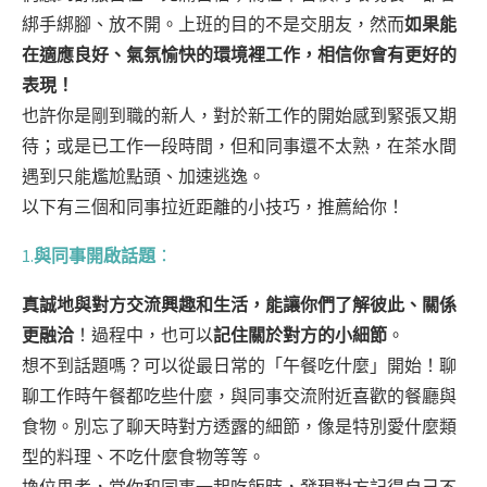
綁手綁腳、放不開。上班的目的不是交朋友，然而
如果能
在適應良好、氣氛愉快的環境裡工作，相信你會有更好的
表現！
也許你是剛到職的新人，對於新工作的開始感到緊張又期
待；或是已工作一段時間，但和同事還不太熟，在茶水間
遇到只能尷尬點頭、加速逃逸。
以下有三個和同事拉近距離的小技巧，推薦給你！
1.
與同事開啟話題
：
真誠地與對方交流興趣和生活，能讓你們了解彼此、關係
更融洽
！過程中，也可以
記住關於對方的小細節
。
想不到話題嗎？可以從最日常的「午餐吃什麼」開始！聊
聊工作時午餐都吃些什麼，與同事交流附近喜歡的餐廳與
食物。別忘了聊天時對方透露的細節，像是特別愛什麼類
型的料理、不吃什麼食物等等。