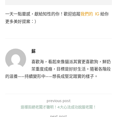
一天一點靈感，獻給知性的你！歡迎追蹤
我們的 IG
給你
更多美好提案：）
蘇
喜歡海，看起來像貓派其實更喜歡狗，鮮奶
茶重度成癮，目標是好好生活。隨著各階段
的滋養——持續變形中——想長成堅定踏實的樣子。
previous post
這樣拒絕老闆才聰明！4大心法成功說服老闆！
next post