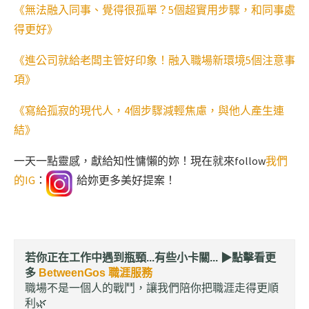
《
無法融入同事、覺得很孤單？5個超實用步驟，和同事處
得更好
》
《進公司就給老闆主管好印象！融入職場新環境5個注意事
項》
《寫給孤寂的現代人，4個步驟減輕焦慮，與他人產生連
結》
一天一點靈感，獻給知性慵懶的妳！現在就來follow
我們
的IG
：
給妳更多美好提案！
若你正在工作中遇到瓶頸...有些小卡關... ▶︎
點擊看更
多
BetweenGos 職涯服務
職場不是一個人的戰鬥，讓我們陪你把職涯走得更順
利🌿