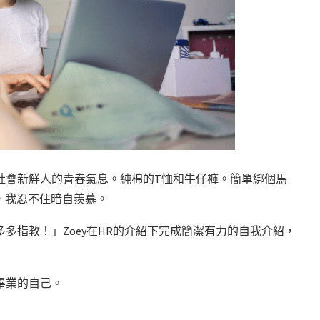
股社會新鮮人的青春氣息。純棉的T恤和牛仔褲。簡單綁個馬
，我忍不住暗自羨慕。
多多指教！」Zoey在HR的介紹下完成簡潔有力的自我介紹，
畢業的自己。