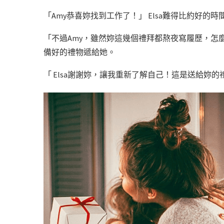
「Amy恭喜妳找到工作了！」 Elsa難得比約好
「不過Amy，雖然妳這幾個禮拜都熬夜寫履歷，怎麼
備好的禮物遞給她。
「 Elsa謝謝妳，讓我重新了解自己！這是送給妳