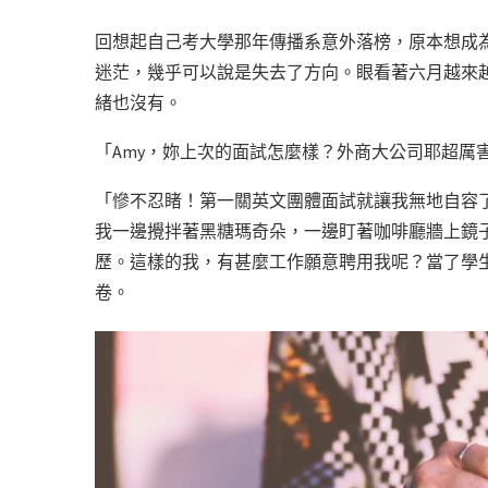
回想起自己考大學那年傳播系意外落榜，原本想成
迷茫，幾乎可以說是失去了方向。眼看著六月越來
緒也沒有。
「Amy，妳上次的面試怎麼樣？外商大公司耶超厲害
「慘不忍睹！第一關英文團體面試就讓我無地自容
我一邊攪拌著黑糖瑪奇朵，一邊盯著咖啡廳牆上鏡
歷。這樣的我，有甚麼工作願意聘用我呢？當了學
卷。