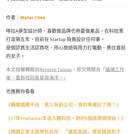
作者｜
Water Chen
哆拉A夢型設計師，喜歡做品牌也熱愛做產品，在科技業
打滾第五年，目前在 Startup 負責設計任何事。
是個認真生活認真吃、用心旅遊與用力打電動、勇往直前
的女子。
本文授權轉載自
Remote Taiwan
，原文標題為「
遠端工作
後，重新找回星星與海洋。
」
也推薦你看看
《轉職適應不良｜進入新創公司，真的準備好了嗎？》
《17年Freelancer年收入翻四倍。她的5個商業開發術！》
《跨國企業主管想告訴你：「遠距面試」哪些錯誤犯不