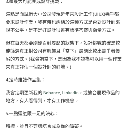
3.盡最大可能完成設計挑戰：
這點是面試過大小公司發現近年來設計工作(UIUX)幾乎都
要求設計作業，我有時也糾結於這種方式是否對設計師來
說不公平，是不是好設計很難有標準答案與衡量方式。
但在每天都要刷幾百封履歷的狀態下，設計挑戰的確是較
能篩選真正對公司有興趣且「當下」最能比較出競爭者優
劣的方式。(我強調當下，是因為我不認為可以用一個作業
來真正評估一個設計師的好壞。)
4.定時維護作品集：
我會定期更新我的
Behance
,
Linkedin
，或適合展現作品的
地方，有人看得到，才有工作機會。
5.一點運氣跟十足的決心：
積極，並且不要讓語言成為你的障礙。