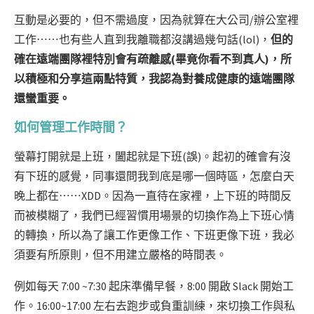
互動是必要的，但不需過度，因為就算在大公司/辦公室裡
工作⋯⋯也有些人直到我離職都沒講過幾句話(lol)，
但的
確在遠端團隊裡特別會有疏離感(畢竟你看不到真人)，所
以積極和分享這兩點特質，我認為對養成健康的遠端團隊
還蠻重要。
如何管理工作時間？
螢幕打開就是上班，闔起就是下班(誤)。起初的確會有沒
有下班的感覺，同事還問我到底是哪一個時區，怎麼白天
晚上都在⋯⋯XDD。因為一直待在家裡，上下班的時間反
而被模糊了，我們已經習慣用場景的切換作為上下班心情
的轉換，所以為了讓工作更像工作、下班更像下班，我必
須要有所原則，但不用建立嚴格的時間表。
例如每天 7:00 ~7:30 起床準備早餐，8:00 開啟 Slack 開始工
作。16:00~17:00 左右去跑步或負重訓練，來切換工作與私