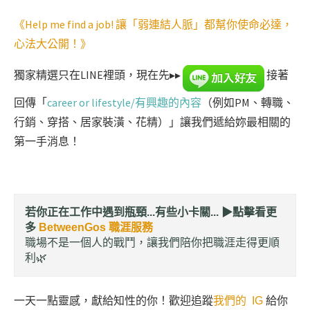
《Help me find a job! 讓「弱連結人脈」都幫你使命必達，
心法大公開！》
獨家精選只在LINE裡頭，現在先▸▸
接著
回傳「
career or lifestyle/有興趣的內容
（例如PM、轉職、
行銷、穿搭、居家裝潢、花精）」讓我們遞給妳最相關的
第一手消息！
若你正在工作中遇到瓶頸...有些小卡關... ▶︎
點擊看更
多
BetweenGos 職涯服務
職場不是一個人的戰鬥，讓我們陪你把職涯走得更順
利🌿
一天一點靈感，獻給知性的你！歡迎追蹤
我們的 IG
給你